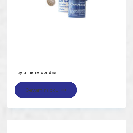
Tüylü meme sondası
Devamını oku