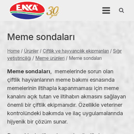
Skip
to
content
Meme sondaları
Home
/
Ürünler
/
Çiftlik ve hayvancılık ekipmanları
/
Sığır
yetiştiriciliği
/
Meme ürünleri
/
Meme sondaları
Meme sondaları
, memelerinde sorun olan
çiftlik hayvanlarının meme bakımı esnasında
memelerinin iltihapla kapanmaması için meme
kanalını açık tutan ve iltihabın akmasını sağlayan
önemli bir çiftlik ekipmanıdır. Özellikle veteriner
kontrolündeki bakımda ve ilaç uygulamalarında
hijyenik bir çözüm sunar.