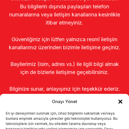
Bu bilgilerin dışında paylaşılan telefon
numaralarına veya iletişim kanallarına kesinlikle
itibar etmeyiniz.
Güvenliğiniz için lütfen yalnızca resmî iletişim
kanallarımız üzerinden bizimle iletişime geçiniz.
Bayilerimiz (isim, adres vs.) ile ilgili bilgi almak
için de bizlerle iletişime geçebilirsiniz.
Bilginize sunar, anlayışınız için teşekkür ederiz.
Onayı Yönet
En iyi deneyimleri sunmak için, cihaz bilgilerini saklamak ve/veya
bunlara erişmek amacıyla çerezler gibi teknolojiler kullanıyoruz. Bu
teknolojilere izin vermek, bu sitedeki tarama davranışı veya
benzersiz kimlikler gibi verileri işlememize izin verecektir. Onay