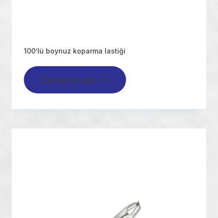
100’lü boynuz koparma lastiği
Devamını oku