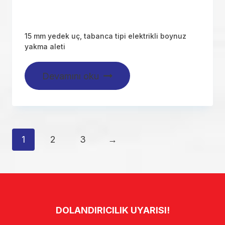
15 mm yedek uç, tabanca tipi elektrikli boynuz
yakma aleti
Devamını oku
1
2
3
→
DOLANDIRICILIK UYARISI!