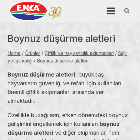
Skip
to
content
Boynuz düşürme aletleri
Home
/
Ürünler
/
Çiftlik ve hayvancılık ekipmanları
/
Sığır
yetiştiriciliği
/
Boynuz düşürme aletleri
Boynuz düşürme aletleri
, büyükbaş
hayvanların güvenliği ve refahı için kullanılan
önemli çiftlik ekipmanları arasında yer
almaktadır.
Özellikle buzağıların, erken dönemdeki boynuz
gelişimini engellemek için kullanılan
boynuz
düşürme aletleri
ve diğer ekipmanlar, hem