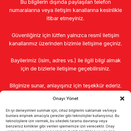
Bu bilgilerin dışında paylaşılan telefon
numaralarına veya iletişim kanallarına kesinlikle
itibar etmeyiniz.
Güvenliğiniz için lütfen yalnızca resmî iletişim
kanallarımız üzerinden bizimle iletişime geçiniz.
Bayilerimiz (isim, adres vs.) ile ilgili bilgi almak
için de bizlerle iletişime geçebilirsiniz.
Bilginize sunar, anlayışınız için teşekkür ederiz.
Onayı Yönet
En iyi deneyimleri sunmak için, cihaz bilgilerini saklamak ve/veya
bunlara erişmek amacıyla çerezler gibi teknolojiler kullanıyoruz. Bu
teknolojilere izin vermek, bu sitedeki tarama davranışı veya
benzersiz kimlikler gibi verileri işlememize izin verecektir. Onay