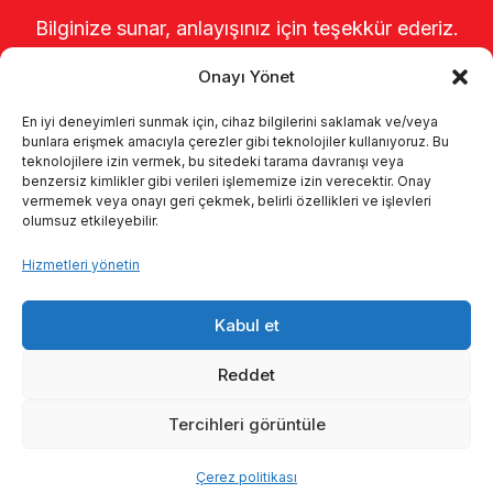
Bilginize sunar, anlayışınız için teşekkür ederiz.
Onayı Yönet
En iyi deneyimleri sunmak için, cihaz bilgilerini saklamak ve/veya
bunlara erişmek amacıyla çerezler gibi teknolojiler kullanıyoruz. Bu
teknolojilere izin vermek, bu sitedeki tarama davranışı veya
benzersiz kimlikler gibi verileri işlememize izin verecektir. Onay
vermemek veya onayı geri çekmek, belirli özellikleri ve işlevleri
olumsuz etkileyebilir.
Anasayfa
Hakkımızda
Ürünler
Hizmetleri yönetin
Sağımhaneler
Kataloglar
KVKK
Kabul et
Kalite politikamız
İletişim
Reddet
Tercihleri görüntüle
© 2026 Enka Tarım
Çerez politikası