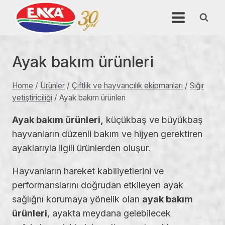
Skip
to
content
Ayak bakım ürünleri
Home
/
Ürünler
/
Çiftlik ve hayvancılık ekipmanları
/
Sığır
yetiştiriciliği
/
Ayak bakım ürünleri
Ayak bakım ürünleri,
küçükbaş ve büyükbaş
hayvanların düzenli bakım ve hijyen gerektiren
ayaklarıyla ilgili ürünlerden oluşur.
Hayvanların hareket kabiliyetlerini ve
performanslarını doğrudan etkileyen ayak
sağlığnı korumaya yönelik olan
ayak bakım
ürünleri
, ayakta meydana gelebilecek