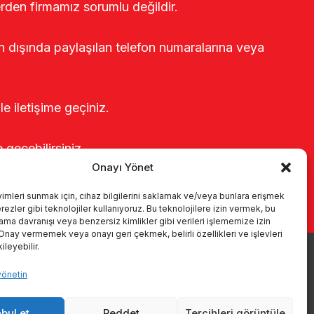
erden firmamız sorumlu değildir.
rin dışında paylaşılan telefon numaralarına veya
le iletişime geçiniz.
e geçebilirsiniz.
Onayı Yönet
yimleri sunmak için, cihaz bilgilerini saklamak ve/veya bunlara erişmek
ezler gibi teknolojiler kullanıyoruz. Bu teknolojilere izin vermek, bu
rama davranışı veya benzersiz kimlikler gibi verileri işlememize izin
 Onay vermemek veya onayı geri çekmek, belirli özellikleri ve işlevleri
leyebilir.
yönetin
r
Kataloglar
KVKK
Kalite politikamız
İletişim
bul et
Reddet
Tercihleri görüntüle