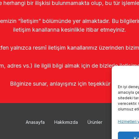
le herhangi bir ilişkisi bulunmamakta olup, bu tür işleml
temizin “İletişim” bölümünde yer almaktadır. Bu bilgile
iletişim kanallarına kesinlikle itibar etmeyiniz.
tfen yalnızca resmî iletişim kanallarımız üzerinden bizim
m, adres vs.) ile ilgili bilgi almak için de bizlerle iletişim
Bilginize sunar, anlayışınız için teşekkür ederiz.
En iyi dene
amacıyla çer
sitedeki ta
verecektir.
olumsuz etki
Hizmetleri 
Anasayfa
Hakkımızda
Ürünler
Sağımhanele
Ka