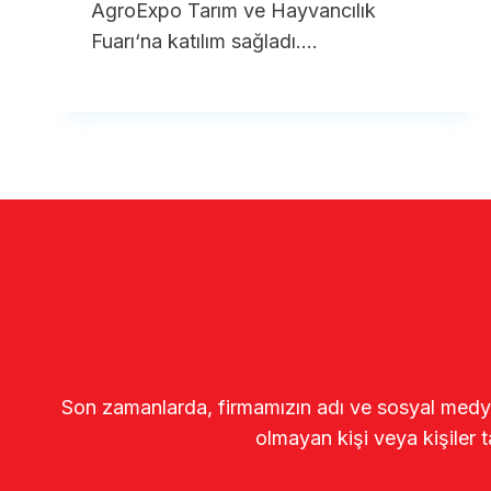
AgroExpo Tarım ve Hayvancılık
Fuarı‘na katılım sağladı….
Son zamanlarda, firmamızın adı ve sosyal medya gö
olmayan kişi veya kişiler t