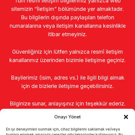
Tüm resmi iletişim bilgilerimiz yalnızca web
sitemizin “İletişim” bölümünde yer almaktadır.
Bu bilgilerin dışında paylaşılan telefon
numaralarına veya iletişim kanallarına kesinlikle
itibar etmeyiniz.
Güvenliğiniz için lütfen yalnızca resmî iletişim
kanallarımız üzerinden bizimle iletişime geçiniz.
Bayilerimiz (isim, adres vs.) ile ilgili bilgi almak
için de bizlerle iletişime geçebilirsiniz.
Bilginize sunar, anlayışınız için teşekkür ederiz.
Onayı Yönet
En iyi deneyimleri sunmak için, cihaz bilgilerini saklamak ve/veya
bunlara erişmek amacıyla çerezler gibi teknolojiler kullanıyoruz. Bu