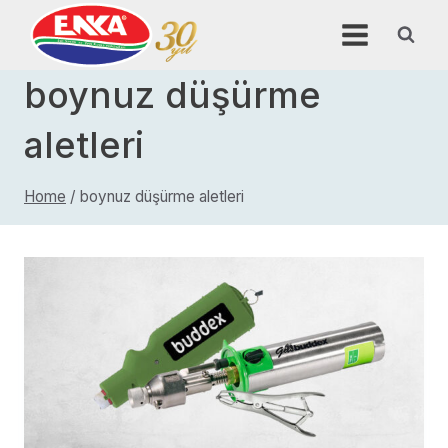
Skip
to
content
boynuz düşürme
aletleri
Home
/
boynuz düşürme aletleri