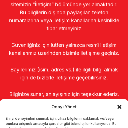
sitemizin “İletişim” bölümünde yer almaktadır.
Bu bilgilerin dışında paylaşılan telefon
numaralarına veya iletişim kanallarına kesinlikle
itibar etmeyiniz.
Güvenliğiniz için lütfen yalnızca resmî iletişim
kanallarımız üzerinden bizimle iletişime geçiniz.
Bayilerimiz (isim, adres vs.) ile ilgili bilgi almak
için de bizlerle iletişime geçebilirsiniz.
Bilginize sunar, anlayışınız için teşekkür ederiz.
Onayı Yönet
En iyi deneyimleri sunmak için, cihaz bilgilerini saklamak ve/veya
bunlara erişmek amacıyla çerezler gibi teknolojiler kullanıyoruz. Bu