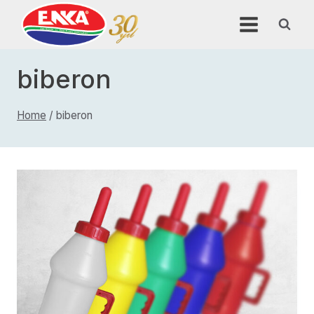
Skip
to
content
biberon
Home
/
biberon