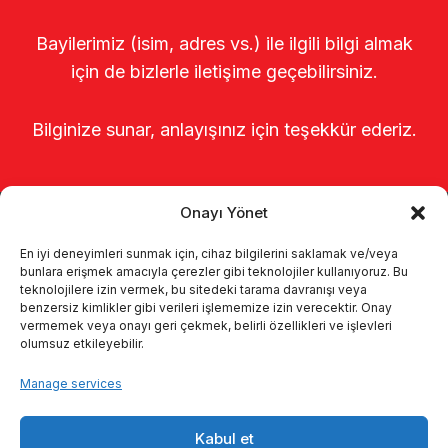
Bayilerimiz (isim, adres vs.) ile ilgili bilgi almak
için de bizlerle iletişime geçebilirsiniz.
Bilginize sunar, anlayışınız için teşekkür ederiz.
Onayı Yönet
En iyi deneyimleri sunmak için, cihaz bilgilerini saklamak ve/veya
bunlara erişmek amacıyla çerezler gibi teknolojiler kullanıyoruz. Bu
teknolojilere izin vermek, bu sitedeki tarama davranışı veya
benzersiz kimlikler gibi verileri işlememize izin verecektir. Onay
Главная
о нас
Продукты
vermemek veya onayı geri çekmek, belirli özellikleri ve işlevleri
olumsuz etkileyebilir.
Доильные системы
каталоги
Manage services
KVKK
Kalite politikamız
Kabul et
Коммуникация