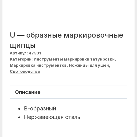
U — образные маркировочные
щипцы
Артикул:
47301
Категории:
Инструменты маркировки татуировки
,
Маркировка инструментов
,
Ножницы для ушей
,
Скотоводство
Описание
В-образный
Нержавеющая сталь