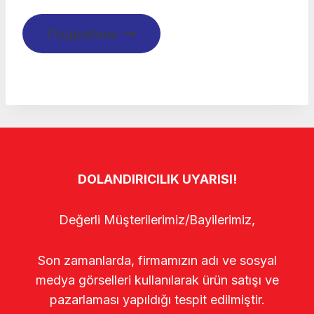
Подробнее
DOLANDIRICILIK UYARISI!
Değerli Müşterilerimiz/Bayilerimiz,
Son zamanlarda, firmamızın adı ve sosyal
medya görselleri kullanılarak ürün satışı ve
pazarlaması yapıldığı tespit edilmiştir.