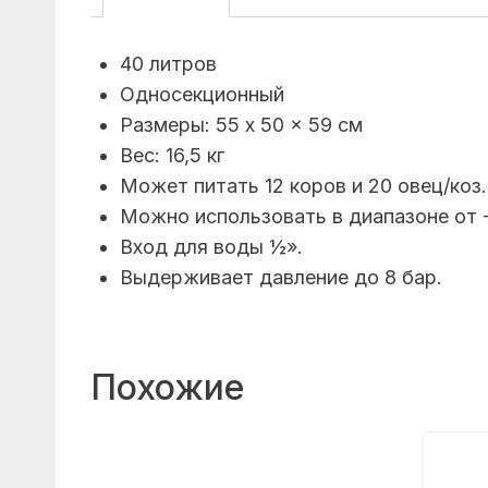
40 литров
Односекционный
Размеры: 55 x 50 x 59 см
Вес: 16,5 кг
Может питать 12 коров и 20 овец/коз.
Можно использовать в диапазоне от 
Вход для воды ½».
Выдерживает давление до 8 бар.
Похожие