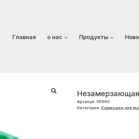
Главная
о нас
Продукты
Ново
Незамерзающая 
Артикул:
39960
Категории:
Кормушки для ме