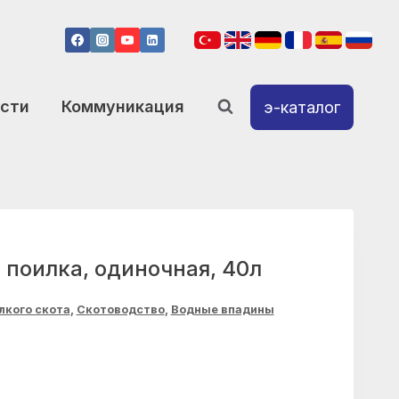
сти
Коммуникация
э-каталог
поилка, одиночная, 40л
лкого скота
,
Скотоводство
,
Водные впадины