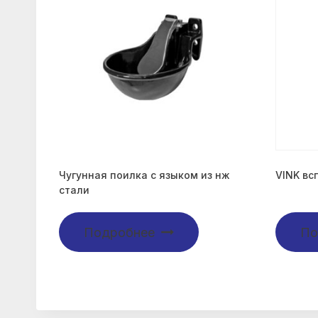
Чугунная поилка с языком из нж
VINK вс
стали
Подробнее
По