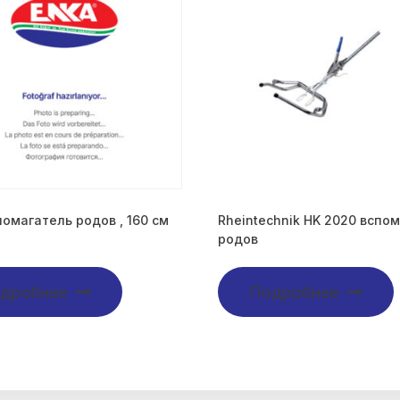
помагатель родов , 160 cм
Rheintechnik HK 2020 вспо
родов
дробнее
Подробнее