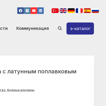
сти
Коммуникация
э-каталог
а с латунным поплавковым
тво
,
Водные впадины