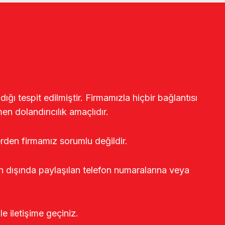
ğı tespit edilmiştir. Firmamızla hiçbir bağlantısı
en dolandırıcılık amaçlıdır.
erden firmamız sorumlu değildir.
rin dışında paylaşılan telefon numaralarına veya
le iletişime geçiniz.