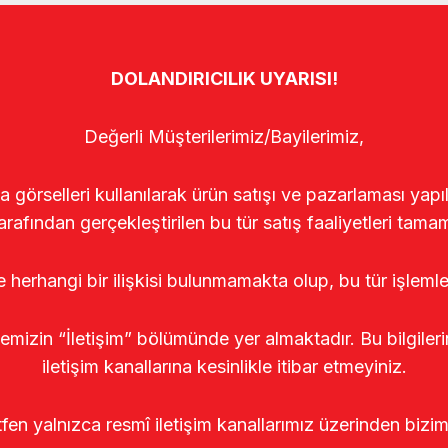
DOLANDIRICILIK UYARISI!
Değerli Müşterilerimiz/Bayilerimiz,
rselleri kullanılarak ürün satışı ve pazarlaması yapıldı
arafından gerçekleştirilen bu tür satış faaliyetleri tamam
le herhangi bir ilişkisi bulunmamakta olup, bu tür işleml
temizin “İletişim” bölümünde yer almaktadır. Bu bilgile
iletişim kanallarına kesinlikle itibar etmeyiniz.
tfen yalnızca resmî iletişim kanallarımız üzerinden bizim