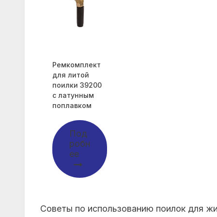
Ремкомплект
для литой
поилки 39200
с латунным
поплавком
Под
робн
ее
Советы по использованию поилок для жи