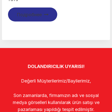
Подробнее
DOLANDIRICILIK UYARISI!
Değerli Müşterilerimiz/Bayilerimiz,
Son zamanlarda, firmamızın adı ve sosyal
medya görselleri kullanılarak ürün satışı ve
pazarlaması yapıldığı tespit edilmiştir.