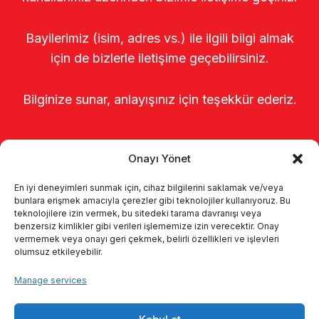
Bayilerimiz (isim, adres vs.) ile ilgili bilgi almak
için de bizlerle iletişime geçebilirsiniz.
Bilginize sunar, anlayışınız için teşekkür ederiz.
Onayı Yönet
En iyi deneyimleri sunmak için, cihaz bilgilerini saklamak ve/veya
bunlara erişmek amacıyla çerezler gibi teknolojiler kullanıyoruz. Bu
teknolojilere izin vermek, bu sitedeki tarama davranışı veya
benzersiz kimlikler gibi verileri işlememize izin verecektir. Onay
Главная
о нас
Продукты
vermemek veya onayı geri çekmek, belirli özellikleri ve işlevleri
olumsuz etkileyebilir.
Доильные системы
каталоги
Manage services
KVKK
Kalite politikamız