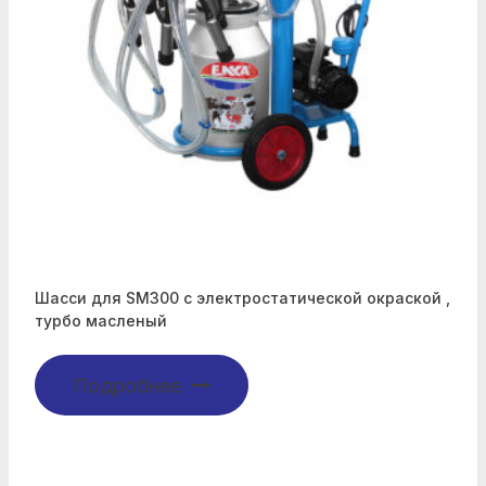
Шасси для SM300 с электростатической окраской ,
турбо масленый
Подробнее