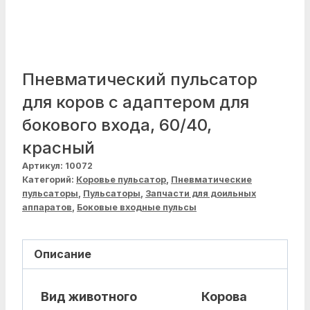
Пневматический пульсатор
для коров с адаптером для
бокового входа, 60/40,
красный
Артикул:
10072
Категорий:
Коровье пульсатор
,
Пневматические
пульсаторы
,
Пульсаторы
,
Запчасти для доильных
аппаратов
,
Боковые входные пульсы
Описание
Вид животного
Корова