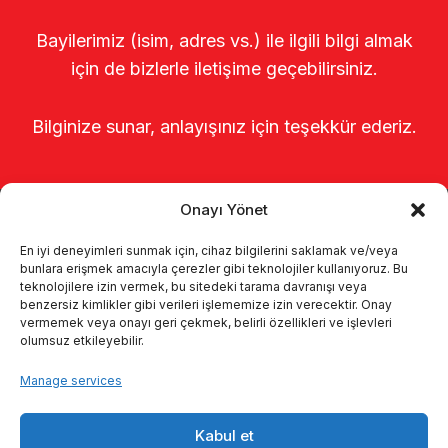
Bayilerimiz (isim, adres vs.) ile ilgili bilgi almak
için de bizlerle iletişime geçebilirsiniz.
Bilginize sunar, anlayışınız için teşekkür ederiz.
Onayı Yönet
En iyi deneyimleri sunmak için, cihaz bilgilerini saklamak ve/veya
bunlara erişmek amacıyla çerezler gibi teknolojiler kullanıyoruz. Bu
teknolojilere izin vermek, bu sitedeki tarama davranışı veya
benzersiz kimlikler gibi verileri işlememize izin verecektir. Onay
Главная
о нас
Продукты
vermemek veya onayı geri çekmek, belirli özellikleri ve işlevleri
olumsuz etkileyebilir.
Доильные системы
каталоги
Manage services
KVKK
Kalite politikamız
Kabul et
Коммуникация