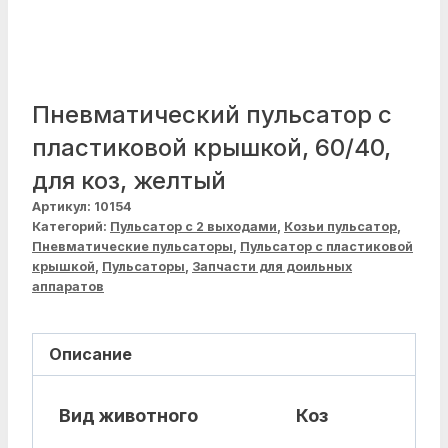
Пневматический пульсатор с
пластиковой крышкой, 60/40,
для коз, желтый
Артикул:
10154
Категорий:
Пульсатор с 2 выходами
,
Козьи пульсатор
,
Пневматические пульсаторы
,
Пульсатор с пластиковой
крышкой
,
Пульсаторы
,
Запчасти для доильных
аппаратов
Описание
Вид животного
Коз