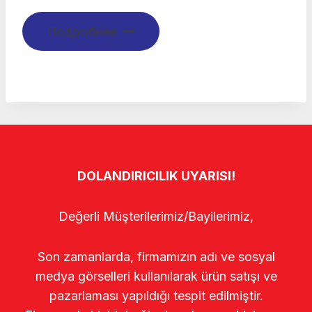
Подробнее
DOLANDIRICILIK UYARISI!
Değerli Müşterilerimiz/Bayilerimiz,
Son zamanlarda, firmamızın adı ve sosyal
medya görselleri kullanılarak ürün satışı ve
pazarlaması yapıldığı tespit edilmiştir.