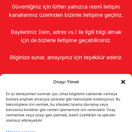
Güvenliğiniz için lütfen yalnızca resmî iletişim
kanallarımız üzerinden bizimle iletişime geçiniz.
Bayilerimiz (isim, adres vs.) ile ilgili bilgi almak
için de bizlerle iletişime geçebilirsiniz.
Bilginize sunar, anlayışınız için teşekkür ederiz.
Onayı Yönet
En iyi deneyimleri sunmak için, cihaz bilgilerini saklamak ve/veya
bunlara erişmek amacıyla çerezler gibi teknolojiler kullanıyoruz. Bu
teknolojilere izin vermek, bu sitedeki tarama davranışı veya
benzersiz kimlikler gibi verileri işlememize izin verecektir. Onay
Главная
о нас
Продукты
vermemek veya onayı geri çekmek, belirli özellikleri ve işlevleri
olumsuz etkileyebilir.
Доильные системы
каталоги