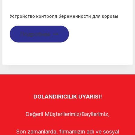
Устройство контроля беременности для коровы
Подробнее
DOLANDIRICILIK UYARISI!
Değerli Müşterilerimiz/Bayilerimiz,
Son zamanlarda, firmamızın adı ve sosyal