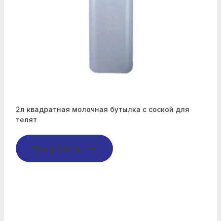
2л квадратная молочная бутылка с соской для
телят
Подробнее