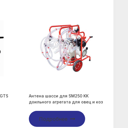
TGTS
Антена шасси для SM250 KK
доильного агрегата для овец и коз
Подробнее