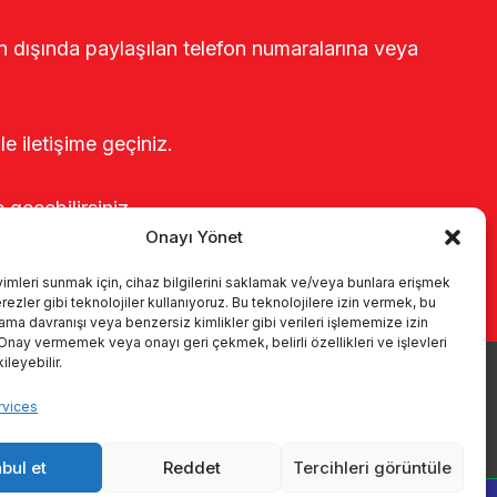
rin dışında paylaşılan telefon numaralarına veya
le iletişime geçiniz.
e geçebilirsiniz.
Onayı Yönet
yimleri sunmak için, cihaz bilgilerini saklamak ve/veya bunlara erişmek
ezler gibi teknolojiler kullanıyoruz. Bu teknolojilere izin vermek, bu
rama davranışı veya benzersiz kimlikler gibi verileri işlememize izin
 Onay vermemek veya onayı geri çekmek, belirli özellikleri ve işlevleri
leyebilir.
ые системы
каталоги
KVKK
Kalite politikamız
vices
Коммуникация
bul et
Reddet
Tercihleri görüntüle