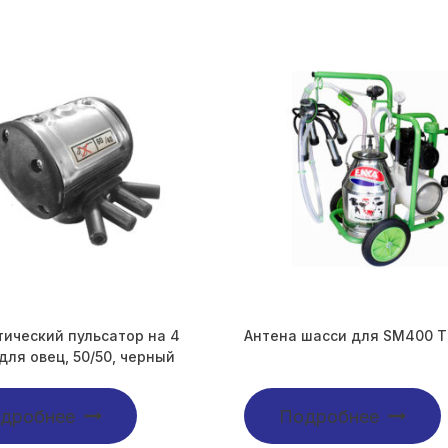
ический пульсатор на 4
Антена шасси для SM400 
для овец, 50/50, черный
дробнее
Подробнее