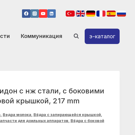
сти
Коммуникация
э-каталог
идон с нж стали, с боковими
овой крышкой, 217 mm
а
,
Ведра молока
,
Вёдра с запирающейся крышкой
,
апчасти для доильных аппаратов
,
Вёдра с боковой