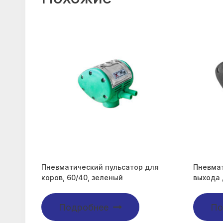
Пневматический пульсатор для
Пневмат
коров, 60/40, зеленый
выхода 
Подробнее
По