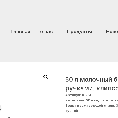
Главная
о нас
Продукты
Ново
50 л молочный б
ручками, клипс
Артикул:
18251
Категорий:
50 л ведра молок
Ведра нержавеющей стали
,
З
ручкой