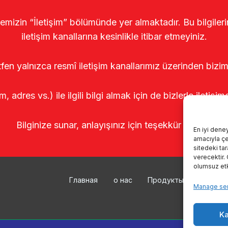
temizin “İletişim” bölümünde yer almaktadır. Bu bilgile
iletişim kanallarına kesinlikle itibar etmeyiniz.
tfen yalnızca resmî iletişim kanallarımız üzerinden bizim
m, adres vs.) ile ilgili bilgi almak için de bizlerle iletişim
Bilginize sunar, anlayışınız için teşekkür ederiz.
En iyi dene
amacıyla çer
sitedeki ta
verecektir.
olumsuz etki
Главная
о нас
Продукты
Доильн
Manage ser
Ka