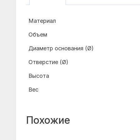
Материал
Объем
Диаметр основания (Ø)
Отверстие (Ø)
Высота
Вес
Похожие