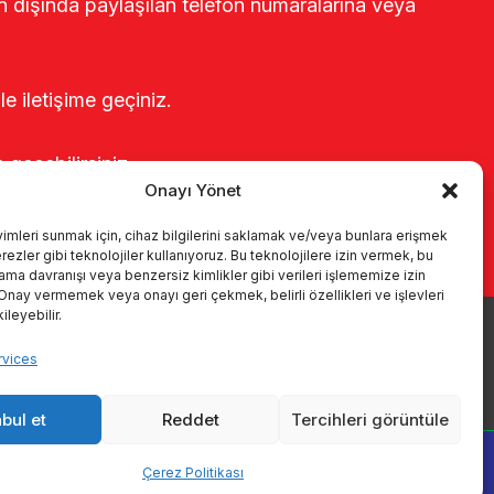
rin dışında paylaşılan telefon numaralarına veya
le iletişime geçiniz.
e geçebilirsiniz.
Onayı Yönet
yimleri sunmak için, cihaz bilgilerini saklamak ve/veya bunlara erişmek
ezler gibi teknolojiler kullanıyoruz. Bu teknolojilere izin vermek, bu
rama davranışı veya benzersiz kimlikler gibi verileri işlememize izin
 Onay vermemek veya onayı geri çekmek, belirli özellikleri ve işlevleri
leyebilir.
ые системы
каталоги
KVKK
Kalite politikamız
vices
Коммуникация
bul et
Reddet
Tercihleri görüntüle
Çerez Politikası