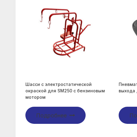
Шасси с электростатической
Пневмат
окраской для SM250 с бензиновым
выхода 
мотором
Подробнее
По