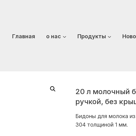
Главная
о нас
Продукты
Ново
20 л молочный б
ручкой, без кры
Бидоны для молока из 
304 толщиной 1 мм.