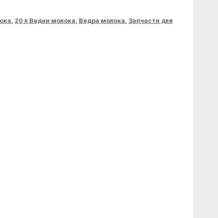
ока
,
20 л Ведни молока
,
Ведра молока
,
Запчасти для