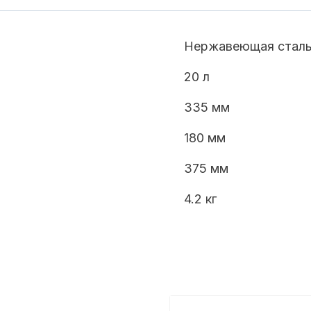
Нержавеющая стал
20 л
335 мм
180 мм
375 мм
4.2 кг