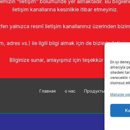
temizin “İletişim” bölümünde yer almaktadır. Bu bilgile
iletişim kanallarına kesinlikle itibar etmeyiniz.
tfen yalnızca resmî iletişim kanallarımız üzerinden bizim
m, adres vs.) ile ilgili bilgi almak için de bizlerle iletişim
Bilginize sunar, anlayışınız için teşekkür ederiz.
En iyi dene
amacıyla çer
sitedeki ta
verecektir.
olumsuz etki
Главная
о нас
Продукты
Доильн
Manage ser
Ka