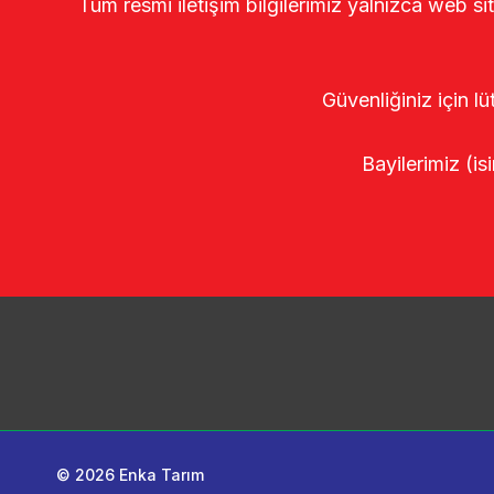
Tüm resmi iletişim bilgilerimiz yalnızca web si
Güvenliğiniz için lü
Bayilerimiz (isi
© 2026 Enka Tarım