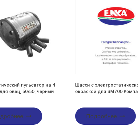
ический пульсатор на 4
Шасси с электростатическ
для овец, 50/50, черный
окраской для SM700 Компа
дробнее
Подробнее