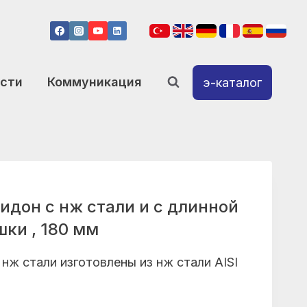
сти
Коммуникация
э-каталог
идон с нж стали и с длинной
шки , 180 мм
нж стали изготовлены из нж стали AISI