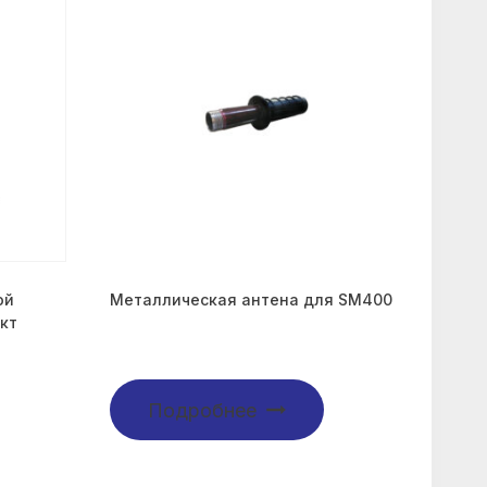
ой
Металлическая антена для SM400
кт
Подробнее