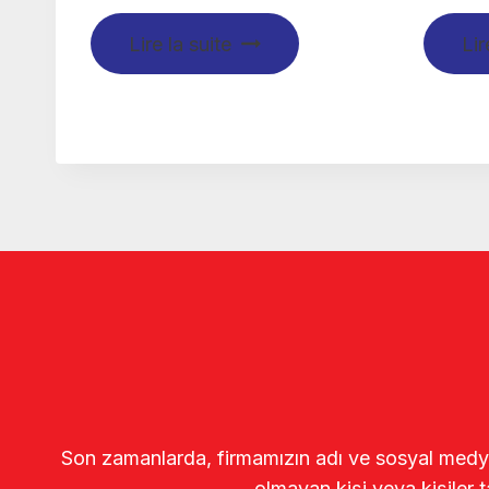
Lire la suite
Lir
Son zamanlarda, firmamızın adı ve sosyal medya gö
olmayan kişi veya kişiler t