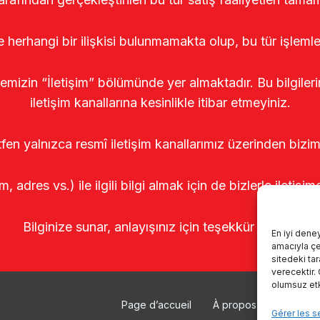
le herhangi bir ilişkisi bulunmamakta olup, bu tür işleml
temizin “İletişim” bölümünde yer almaktadır. Bu bilgile
iletişim kanallarına kesinlikle itibar etmeyiniz.
tfen yalnızca resmî iletişim kanallarımız üzerinden bizim
m, adres vs.) ile ilgili bilgi almak için de bizlerle iletişim
Bilginize sunar, anlayışınız için teşekkür ederiz.
En iyi dene
amacıyla çer
sitedeki ta
verecektir.
olumsuz etki
Page d’accueil
À propos de nous
Gérer les s