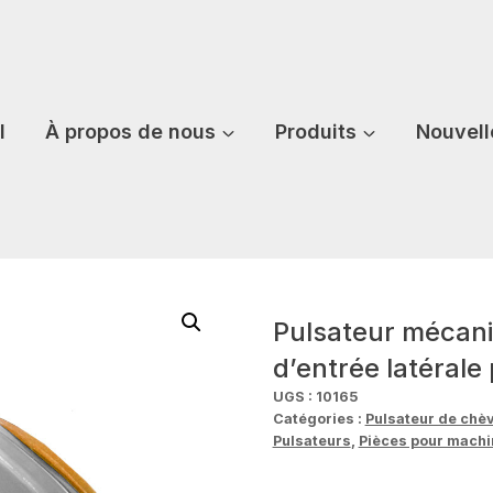
l
À propos de nous
Produits
Nouvell
Pulsateur mécani
d’entrée latérale
UGS :
10165
Catégories :
Pulsateur de chè
Pulsateurs
,
Pièces pour machin