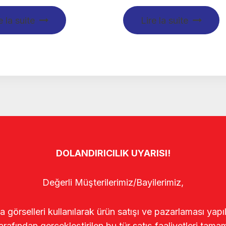
e la suite
Lire la suite
DOLANDIRICILIK UYARISI!
Değerli Müşterilerimiz/Bayilerimiz,
rselleri kullanılarak ürün satışı ve pazarlaması yapıldı
arafından gerçekleştirilen bu tür satış faaliyetleri tamam