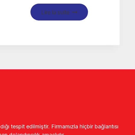
Lire la suite
ğı tespit edilmiştir. Firmamızla hiçbir bağlantısı
en dolandırıcılık amaçlıdır.