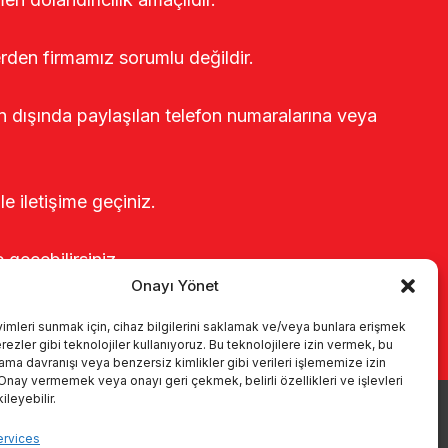
erden firmamız sorumlu değildir.
rin dışında paylaşılan telefon numaralarına veya
le iletişime geçiniz.
e geçebilirsiniz.
Onayı Yönet
yimleri sunmak için, cihaz bilgilerini saklamak ve/veya bunlara erişmek
ezler gibi teknolojiler kullanıyoruz. Bu teknolojilere izin vermek, bu
rama davranışı veya benzersiz kimlikler gibi verileri işlememize izin
 Onay vermemek veya onayı geri çekmek, belirli özellikleri ve işlevleri
leyebilir.
Produits
Systèmes de traite
Catalogues
KVKK
ervices