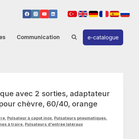
es
Communication
e-catalogue
que avec 2 sorties, adaptateur
 pour chèvre, 60/40, orange
vre
,
Pulsateur à capot inox
,
Pulsateurs pneumatiques
,
es à traire
,
Pulsateurs d'entrée latéraux