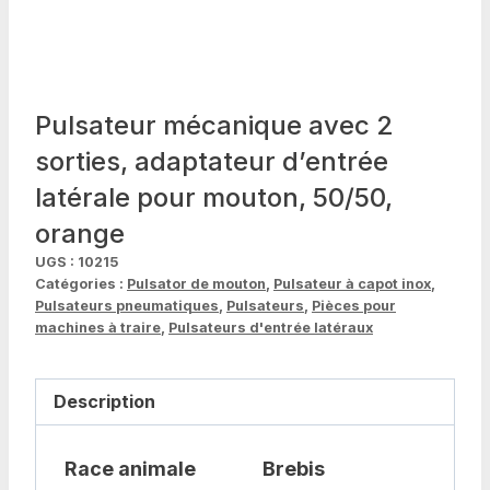
Pulsateur mécanique avec 2
sorties, adaptateur d’entrée
latérale pour mouton, 50/50,
orange
UGS :
10215
Catégories :
Pulsator de mouton
,
Pulsateur à capot inox
,
Pulsateurs pneumatiques
,
Pulsateurs
,
Pièces pour
machines à traire
,
Pulsateurs d'entrée latéraux
Description
Race animale
Brebis