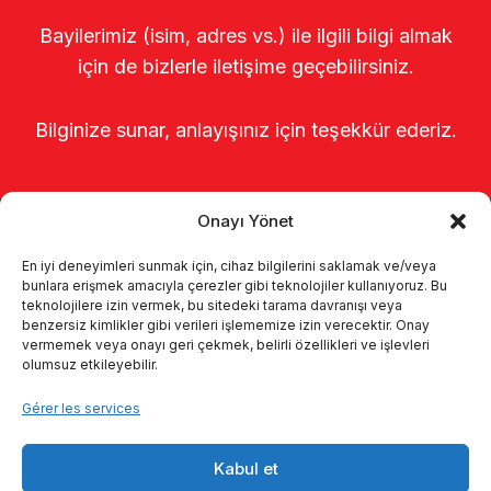
Bayilerimiz (isim, adres vs.) ile ilgili bilgi almak
için de bizlerle iletişime geçebilirsiniz.
Bilginize sunar, anlayışınız için teşekkür ederiz.
Onayı Yönet
En iyi deneyimleri sunmak için, cihaz bilgilerini saklamak ve/veya
bunlara erişmek amacıyla çerezler gibi teknolojiler kullanıyoruz. Bu
teknolojilere izin vermek, bu sitedeki tarama davranışı veya
benzersiz kimlikler gibi verileri işlememize izin verecektir. Onay
Page d’accueil
À propos de nous
vermemek veya onayı geri çekmek, belirli özellikleri ve işlevleri
olumsuz etkileyebilir.
Produits
Systèmes de traite
Gérer les services
Catalogues
KVKK
Kabul et
Kalite politikamız
Communication