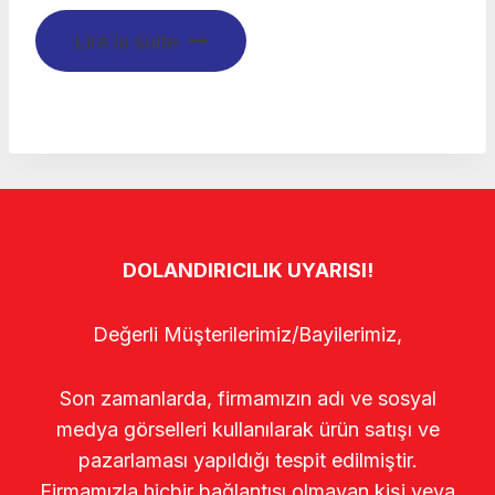
Lire la suite
DOLANDIRICILIK UYARISI!
Değerli Müşterilerimiz/Bayilerimiz,
Son zamanlarda, firmamızın adı ve sosyal
medya görselleri kullanılarak ürün satışı ve
pazarlaması yapıldığı tespit edilmiştir.
Firmamızla hiçbir bağlantısı olmayan kişi veya