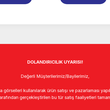
DOLANDIRICILIK UYARISI!
Değerli Müşterilerimiz/Bayilerimiz,
rselleri kullanılarak ürün satışı ve pazarlaması yapıldı
arafından gerçekleştirilen bu tür satış faaliyetleri tamam