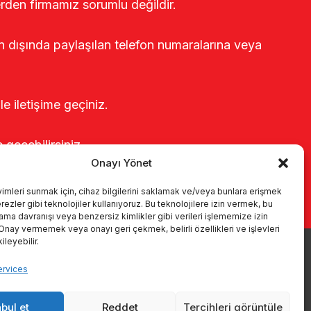
erden firmamız sorumlu değildir.
rin dışında paylaşılan telefon numaralarına veya
le iletişime geçiniz.
e geçebilirsiniz.
Onayı Yönet
yimleri sunmak için, cihaz bilgilerini saklamak ve/veya bunlara erişmek
ezler gibi teknolojiler kullanıyoruz. Bu teknolojilere izin vermek, bu
rama davranışı veya benzersiz kimlikler gibi verileri işlememize izin
 Onay vermemek veya onayı geri çekmek, belirli özellikleri ve işlevleri
leyebilir.
Produits
Systèmes de traite
Catalogues
KVKK
ervices
Kalite politikamız
Communication
bul et
Reddet
Tercihleri görüntüle