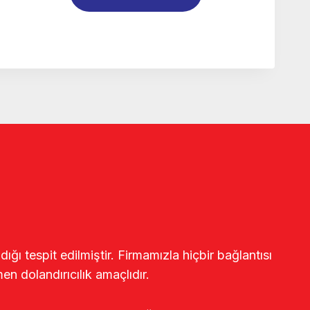
ğı tespit edilmiştir. Firmamızla hiçbir bağlantısı
en dolandırıcılık amaçlıdır.