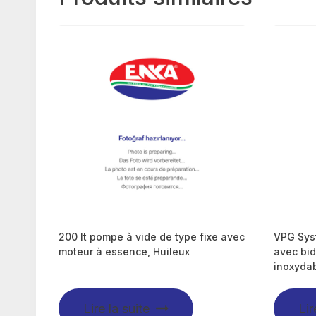
200 lt pompe à vide de type fixe avec
VPG Syst
moteur à essence, Huileux
avec bid
inoxyda
Lire la suite
Lir