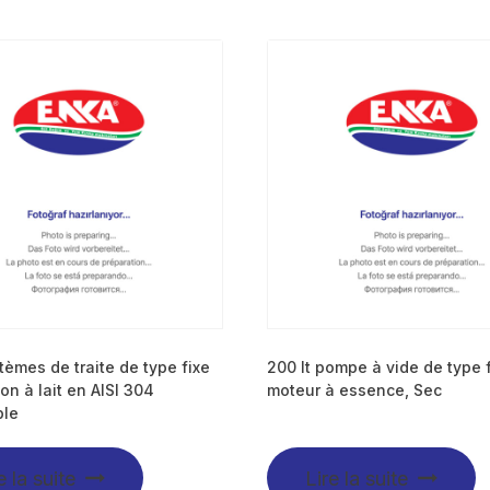
èmes de traite de type fixe
200 lt pompe à vide de type 
on à lait en AISI 304
moteur à essence, Sec
ble
e la suite
Lire la suite