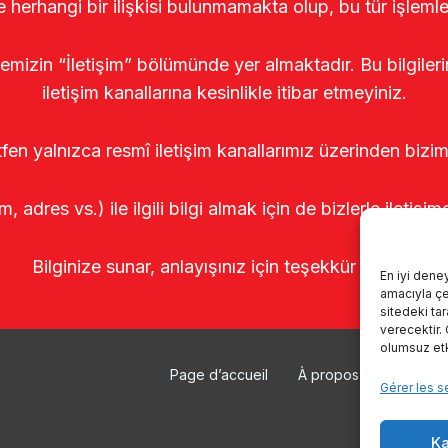
le herhangi bir ilişkisi bulunmamakta olup, bu tür işleml
temizin “İletişim” bölümünde yer almaktadır. Bu bilgile
iletişim kanallarına kesinlikle itibar etmeyiniz.
tfen yalnızca resmî iletişim kanallarımız üzerinden bizim
m, adres vs.) ile ilgili bilgi almak için de bizlerle iletişim
Bilginize sunar, anlayışınız için teşekkür ederiz.
En iyi dene
amacıyla çer
sitedeki ta
verecektir.
olumsuz etki
Page d’accueil
À propos de nous
Gérer les s
Ka