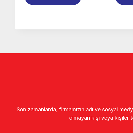
Son zamanlarda, firmamızın adı ve sosyal medya gö
olmayan kişi veya kişiler t