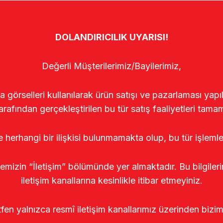
DOLANDIRICILIK UYARISI!
Değerli Müşterilerimiz/Bayilerimiz,
rselleri kullanılarak ürün satışı ve pazarlaması yapıldı
arafından gerçekleştirilen bu tür satış faaliyetleri tamam
le herhangi bir ilişkisi bulunmamakta olup, bu tür işleml
temizin “İletişim” bölümünde yer almaktadır. Bu bilgile
iletişim kanallarına kesinlikle itibar etmeyiniz.
tfen yalnızca resmî iletişim kanallarımız üzerinden bizim