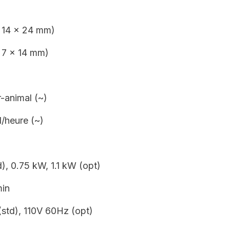
 14 x 24 mm)
 7 x 14 mm)
r-animal (~)
l/heure (~)
), 0.75 kW, 1.1 kW (opt)
min
std), 110V 60Hz (opt)