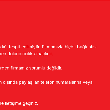
ğı tespit edilmiştir. Firmamızla hiçbir bağlantısı
en dolandırıcılık amaçlıdır.
erden firmamız sorumlu değildir.
rin dışında paylaşılan telefon numaralarına veya
le iletişime geçiniz.