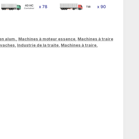
en alum.
,
Machines à moteur essence
,
Machines à traire
s vaches
,
Industrie de la traite
,
Machines à traire
,