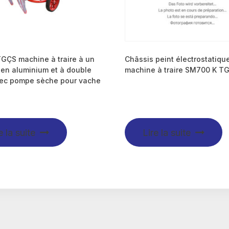
GÇS machine à traire à un
Châssis peint électrostatiqu
 en aluminium et à double
machine à traire SM700 K T
vec pompe sèche pour vache
e la suite
Lire la suite