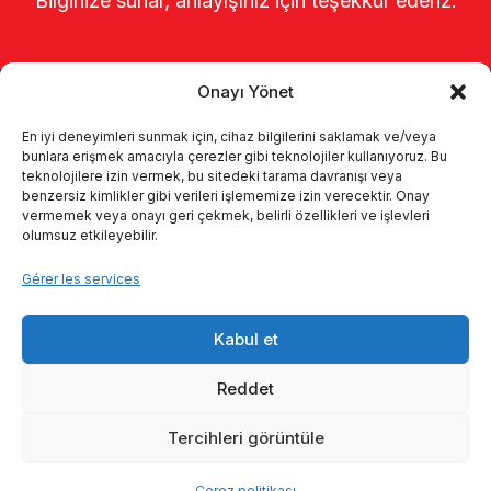
Bilginize sunar, anlayışınız için teşekkür ederiz.
Onayı Yönet
En iyi deneyimleri sunmak için, cihaz bilgilerini saklamak ve/veya
bunlara erişmek amacıyla çerezler gibi teknolojiler kullanıyoruz. Bu
teknolojilere izin vermek, bu sitedeki tarama davranışı veya
benzersiz kimlikler gibi verileri işlememize izin verecektir. Onay
Page d’accueil
À propos de nous
vermemek veya onayı geri çekmek, belirli özellikleri ve işlevleri
olumsuz etkileyebilir.
Produits
Systèmes de traite
Gérer les services
Catalogues
KVKK
Kabul et
Kalite politikamız
Communication
Reddet
Tercihleri görüntüle
© 2026 Enka Tarım
Çerez politikası