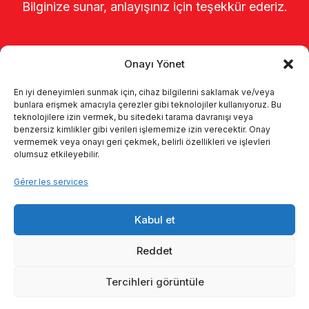
Bilginize sunar, anlayışınız için teşekkür ederiz.
Onayı Yönet
En iyi deneyimleri sunmak için, cihaz bilgilerini saklamak ve/veya
bunlara erişmek amacıyla çerezler gibi teknolojiler kullanıyoruz. Bu
teknolojilere izin vermek, bu sitedeki tarama davranışı veya
benzersiz kimlikler gibi verileri işlememize izin verecektir. Onay
Page d’accueil
À propos de nous
vermemek veya onayı geri çekmek, belirli özellikleri ve işlevleri
olumsuz etkileyebilir.
Produits
Systèmes de traite
Gérer les services
Catalogues
KVKK
Kabul et
Kalite politikamız
Communication
Reddet
Tercihleri görüntüle
© 2026 Enka Tarım