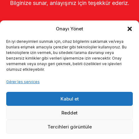
Bilginize sunar, anlayışınız için teşekkür ederiz.
Onayı Yönet
En iyi deneyimleri sunmak için, cihaz bilgilerini saklamak ve/veya
bunlara erişmek amacıyla çerezler gibi teknolojiler kullanıyoruz. Bu
teknolojilere izin vermek, bu sitedeki tarama davranışı veya
benzersiz kimlikler gibi verileri işlememize izin verecektir. Onay
Page d’accueil
À propos de nous
vermemek veya onayı geri çekmek, belirli özellikleri ve işlevleri
olumsuz etkileyebilir.
Produits
Systèmes de traite
Gérer les services
Catalogues
KVKK
Kabul et
Kalite politikamız
Communication
Reddet
Tercihleri görüntüle
© 2026 Enka Tarım