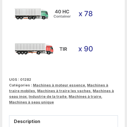
UGS :
01282
Catégories :
Machines à moteur essence
,
Machines à
traire mobiles
,
Machines à traire les vaches
,
Machines à
seau inox
,
Industrie de la traite
,
Machines à traire
,
Machines à seau unique
Description