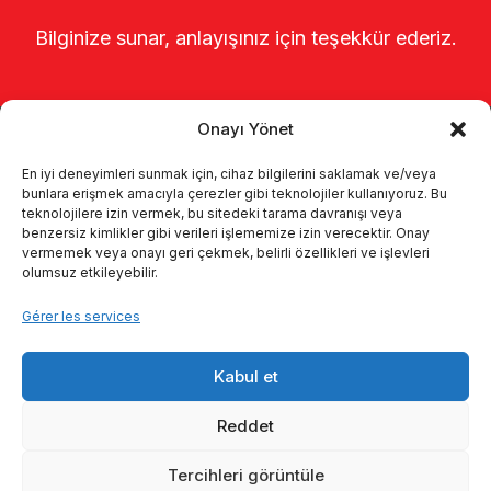
Bilginize sunar, anlayışınız için teşekkür ederiz.
Onayı Yönet
En iyi deneyimleri sunmak için, cihaz bilgilerini saklamak ve/veya
bunlara erişmek amacıyla çerezler gibi teknolojiler kullanıyoruz. Bu
teknolojilere izin vermek, bu sitedeki tarama davranışı veya
benzersiz kimlikler gibi verileri işlememize izin verecektir. Onay
Page d’accueil
À propos de nous
vermemek veya onayı geri çekmek, belirli özellikleri ve işlevleri
olumsuz etkileyebilir.
Produits
Systèmes de traite
Gérer les services
Catalogues
KVKK
Kabul et
Kalite politikamız
Communication
Reddet
Tercihleri görüntüle
© 2026 Enka Tarım