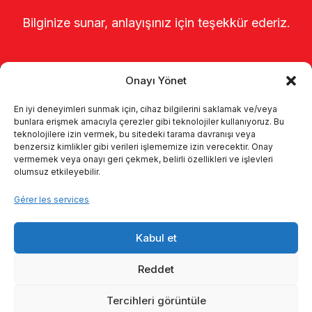
Bilginize sunar, anlayışınız için teşekkür ederiz.
Onayı Yönet
En iyi deneyimleri sunmak için, cihaz bilgilerini saklamak ve/veya
bunlara erişmek amacıyla çerezler gibi teknolojiler kullanıyoruz. Bu
teknolojilere izin vermek, bu sitedeki tarama davranışı veya
benzersiz kimlikler gibi verileri işlememize izin verecektir. Onay
Page d’accueil
À propos de nous
vermemek veya onayı geri çekmek, belirli özellikleri ve işlevleri
olumsuz etkileyebilir.
Produits
Systèmes de traite
Gérer les services
Catalogues
KVKK
Kabul et
Kalite politikamız
Communication
Reddet
Tercihleri görüntüle
© 2026 Enka Tarım