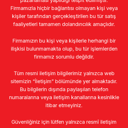
pazarlaması yapıldığı tespit edilmiştir.
Firmamızla hiçbir bağlantısı olmayan kişi veya
kişiler tarafından gerçekleştirilen bu tür satış
faaliyetleri tamamen dolandırıcılık amaçlıdır.
Firmamızın bu kişi veya kişilerle herhangi bir
ilişkisi bulunmamakta olup, bu tür işlemlerden
firmamız sorumlu değildir.
Tüm resmi iletişim bilgilerimiz yalnızca web
sitemizin “İletişim” bölümünde yer almaktadır.
Bu bilgilerin dışında paylaşılan telefon
numaralarına veya iletişim kanallarına kesinlikle
itibar etmeyiniz.
Güvenliğiniz için lütfen yalnızca resmî iletişim