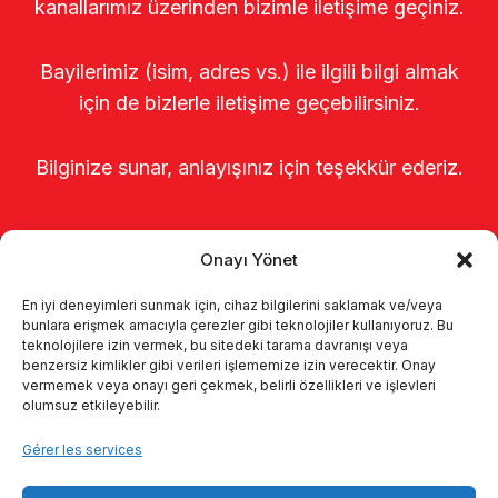
kanallarımız üzerinden bizimle iletişime geçiniz.
Bayilerimiz (isim, adres vs.) ile ilgili bilgi almak
için de bizlerle iletişime geçebilirsiniz.
Bilginize sunar, anlayışınız için teşekkür ederiz.
Onayı Yönet
En iyi deneyimleri sunmak için, cihaz bilgilerini saklamak ve/veya
bunlara erişmek amacıyla çerezler gibi teknolojiler kullanıyoruz. Bu
teknolojilere izin vermek, bu sitedeki tarama davranışı veya
benzersiz kimlikler gibi verileri işlememize izin verecektir. Onay
Page d’accueil
À propos de nous
vermemek veya onayı geri çekmek, belirli özellikleri ve işlevleri
olumsuz etkileyebilir.
Produits
Systèmes de traite
Gérer les services
Catalogues
KVKK