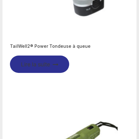
TailWell2® Power Tondeuse à queue
Lire la suite