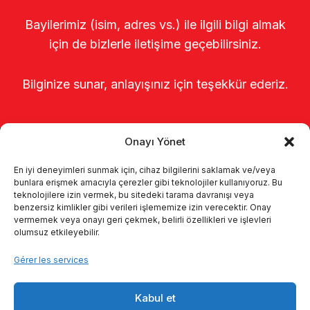
Bayilerimiz (isim, adres vs.) ile ilgili bilgi almak
için de bizlerle iletişime geçebilirsiniz.
Bilginize sunar, anlayışınız için teşekkür ederiz.
Onayı Yönet
En iyi deneyimleri sunmak için, cihaz bilgilerini saklamak ve/veya
bunlara erişmek amacıyla çerezler gibi teknolojiler kullanıyoruz. Bu
teknolojilere izin vermek, bu sitedeki tarama davranışı veya
benzersiz kimlikler gibi verileri işlememize izin verecektir. Onay
Page d’accueil
À propos de nous
vermemek veya onayı geri çekmek, belirli özellikleri ve işlevleri
olumsuz etkileyebilir.
Produits
Systèmes de traite
Gérer les services
Catalogues
KVKK
Kabul et
Kalite politikamız
Communication