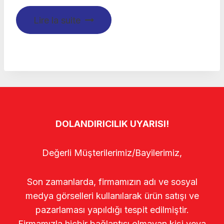
Lire la suite
DOLANDIRICILIK UYARISI!
Değerli Müşterilerimiz/Bayilerimiz,
Son zamanlarda, firmamızın adı ve sosyal
medya görselleri kullanılarak ürün satışı ve
pazarlaması yapıldığı tespit edilmiştir.
Firmamızla hiçbir bağlantısı olmayan kişi veya