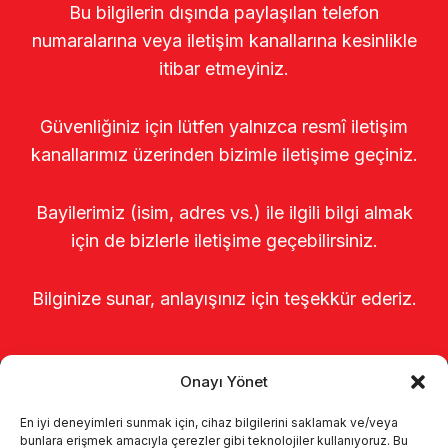
Bu bilgilerin dışında paylaşılan telefon
numaralarına veya iletişim kanallarına kesinlikle
itibar etmeyiniz.
Güvenliğiniz için lütfen yalnızca resmî iletişim
kanallarımız üzerinden bizimle iletişime geçiniz.
Bayilerimiz (isim, adres vs.) ile ilgili bilgi almak
için de bizlerle iletişime geçebilirsiniz.
Bilginize sunar, anlayışınız için teşekkür ederiz.
Onayı Yönet
En iyi deneyimleri sunmak için, cihaz bilgilerini saklamak ve/veya
bunlara erişmek amacıyla çerezler gibi teknolojiler kullanıyoruz. Bu