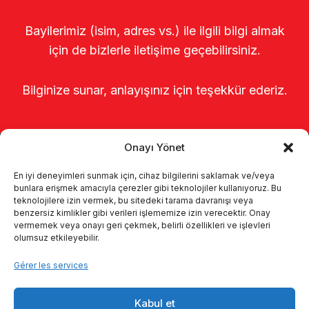
Bayilerimiz (isim, adres vs.) ile ilgili bilgi almak
için de bizlerle iletişime geçebilirsiniz.
Bilginize sunar, anlayışınız için teşekkür ederiz.
Onayı Yönet
En iyi deneyimleri sunmak için, cihaz bilgilerini saklamak ve/veya
bunlara erişmek amacıyla çerezler gibi teknolojiler kullanıyoruz. Bu
teknolojilere izin vermek, bu sitedeki tarama davranışı veya
benzersiz kimlikler gibi verileri işlememize izin verecektir. Onay
Page d’accueil
À propos de nous
vermemek veya onayı geri çekmek, belirli özellikleri ve işlevleri
olumsuz etkileyebilir.
Produits
Systèmes de traite
Gérer les services
Catalogues
KVKK
Kabul et
Kalite politikamız
Communication