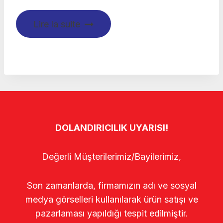
Lire la suite
DOLANDIRICILIK UYARISI!
Değerli Müşterilerimiz/Bayilerimiz,
Son zamanlarda, firmamızın adı ve sosyal
medya görselleri kullanılarak ürün satışı ve
pazarlaması yapıldığı tespit edilmiştir.