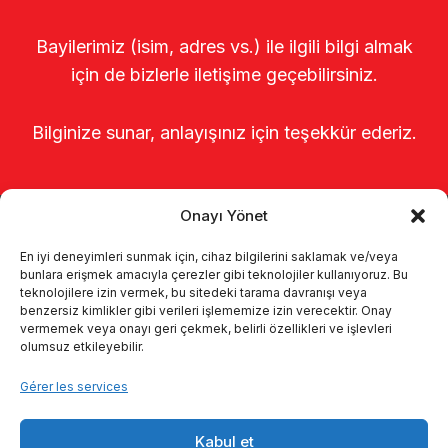
Bayilerimiz (isim, adres vs.) ile ilgili bilgi almak
için de bizlerle iletişime geçebilirsiniz.
Bilginize sunar, anlayışınız için teşekkür ederiz.
Onayı Yönet
En iyi deneyimleri sunmak için, cihaz bilgilerini saklamak ve/veya
bunlara erişmek amacıyla çerezler gibi teknolojiler kullanıyoruz. Bu
teknolojilere izin vermek, bu sitedeki tarama davranışı veya
benzersiz kimlikler gibi verileri işlememize izin verecektir. Onay
Page d’accueil
À propos de nous
vermemek veya onayı geri çekmek, belirli özellikleri ve işlevleri
olumsuz etkileyebilir.
Produits
Systèmes de traite
Gérer les services
Catalogues
KVKK
Kabul et
Kalite politikamız
Communication