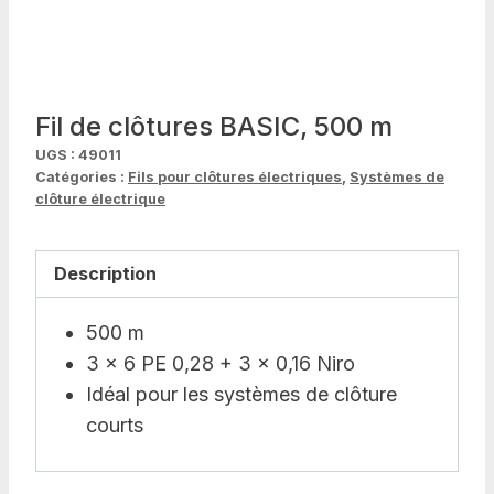
Fil de clôtures BASIC, 500 m
UGS :
49011
Catégories :
Fils pour clôtures électriques
,
Systèmes de
clôture électrique
Description
500 m
3 x 6 PE 0,28 + 3 x 0,16 Niro
Idéal pour les systèmes de clôture
courts