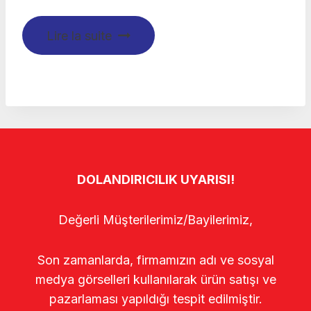
Lire la suite
DOLANDIRICILIK UYARISI!
Değerli Müşterilerimiz/Bayilerimiz,
Son zamanlarda, firmamızın adı ve sosyal
medya görselleri kullanılarak ürün satışı ve
pazarlaması yapıldığı tespit edilmiştir.