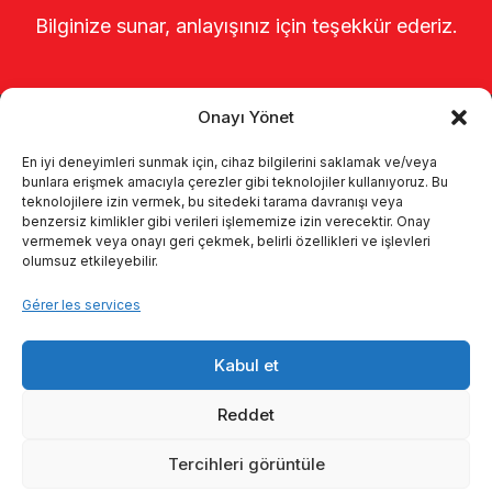
Bilginize sunar, anlayışınız için teşekkür ederiz.
Onayı Yönet
En iyi deneyimleri sunmak için, cihaz bilgilerini saklamak ve/veya
bunlara erişmek amacıyla çerezler gibi teknolojiler kullanıyoruz. Bu
teknolojilere izin vermek, bu sitedeki tarama davranışı veya
benzersiz kimlikler gibi verileri işlememize izin verecektir. Onay
Page d’accueil
À propos de nous
vermemek veya onayı geri çekmek, belirli özellikleri ve işlevleri
olumsuz etkileyebilir.
Produits
Systèmes de traite
Gérer les services
Catalogues
KVKK
Kabul et
Kalite politikamız
Communication
Reddet
Tercihleri görüntüle
© 2026 Enka Tarım