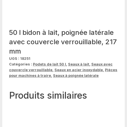
50 l bidon à lait, poignée latérale
avec couvercle verrouillable, 217
mm
UGS :
18251
Catégories :
Podets de lait 50 l
,
Seaux à lait
,
Seaux avec
couvercle verrouillable
,
Seaux en acier inoxydable
,
Pièces
pour machines à traire
,
Seaux à poignée latérale
Produits similaires