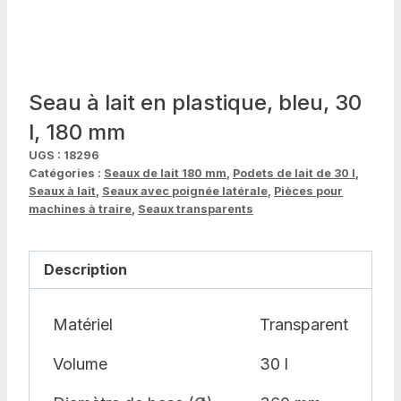
Seau à lait en plastique, bleu, 30
l, 180 mm
UGS :
18296
Catégories :
Seaux de lait 180 mm
,
Podets de lait de 30 l
,
Seaux à lait
,
Seaux avec poignée latérale
,
Pièces pour
machines à traire
,
Seaux transparents
Description
Matériel
Transparent
Volume
30 l