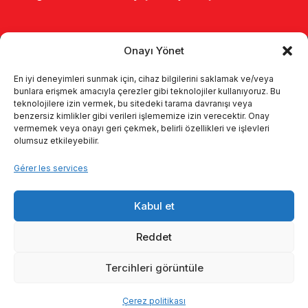
Onayı Yönet
En iyi deneyimleri sunmak için, cihaz bilgilerini saklamak ve/veya
bunlara erişmek amacıyla çerezler gibi teknolojiler kullanıyoruz. Bu
teknolojilere izin vermek, bu sitedeki tarama davranışı veya
benzersiz kimlikler gibi verileri işlememize izin verecektir. Onay
Page d’accueil
À propos de nous
vermemek veya onayı geri çekmek, belirli özellikleri ve işlevleri
olumsuz etkileyebilir.
Produits
Systèmes de traite
Gérer les services
Catalogues
KVKK
Kabul et
Kalite politikamız
Communication
Reddet
Tercihleri görüntüle
© 2026 Enka Tarım
Çerez politikası