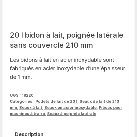
20 l bidon à lait, poignée latérale
sans couvercle 210 mm
Les bidons à lait en acier inoxydable sont
fabriqués en acier inoxydable d’une épaisseur
de 1 mm.
UGS :
18220
Catégories :
Podets de lait de 20 l
,
Seaux de lait de 210
mm
,
Seaux à lait
,
Seaux en acier inoxydable
,
Pièces pour
machines à traire
,
Seaux à poignée latérale
Description