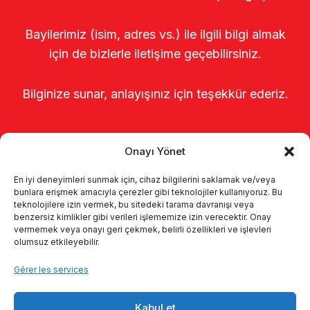
Bayilerimiz (isim, adres vs.) ile ilgili bilgi almak
için de bizlerle iletişime geçebilirsiniz.
Bilginize sunar, anlayışınız için teşekkür ederiz.
Onayı Yönet
En iyi deneyimleri sunmak için, cihaz bilgilerini saklamak ve/veya
bunlara erişmek amacıyla çerezler gibi teknolojiler kullanıyoruz. Bu
teknolojilere izin vermek, bu sitedeki tarama davranışı veya
benzersiz kimlikler gibi verileri işlememize izin verecektir. Onay
Page d’accueil
À propos de nous
vermemek veya onayı geri çekmek, belirli özellikleri ve işlevleri
olumsuz etkileyebilir.
Produits
Systèmes de traite
Gérer les services
Catalogues
KVKK
Kabul et
Kalite politikamız
Communication