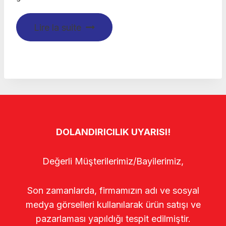
Lire la suite
DOLANDIRICILIK UYARISI!
Değerli Müşterilerimiz/Bayilerimiz,
Son zamanlarda, firmamızın adı ve sosyal
medya görselleri kullanılarak ürün satışı ve
pazarlaması yapıldığı tespit edilmiştir.