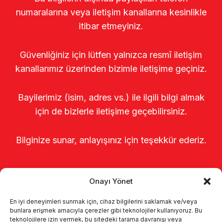
numaralarına veya iletişim kanallarına kesinlikle
itibar etmeyiniz.
Güvenliğiniz için lütfen yalnızca resmî iletişim
kanallarımız üzerinden bizimle iletişime geçiniz.
Bayilerimiz (isim, adres vs.) ile ilgili bilgi almak
için de bizlerle iletişime geçebilirsiniz.
Bilginize sunar, anlayışınız için teşekkür ederiz.
Onayı Yönet
En iyi deneyimleri sunmak için, cihaz bilgilerini saklamak ve/veya
bunlara erişmek amacıyla çerezler gibi teknolojiler kullanıyoruz. Bu
teknolojilere izin vermek, bu sitedeki tarama davranışı veya