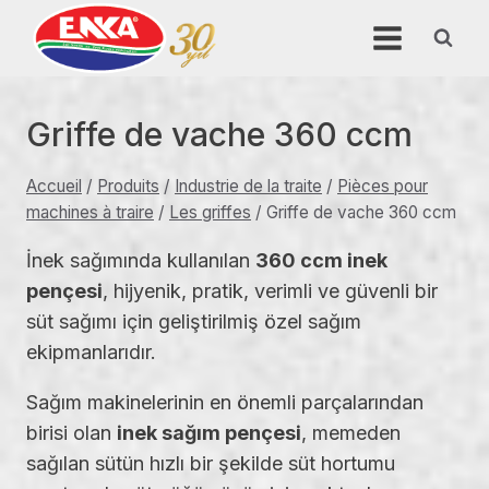
Aller
au
contenu
Griffe de vache 360 ccm
Accueil
/
Produits
/
Industrie de la traite
/
Pièces pour
machines à traire
/
Les griffes
/
Griffe de vache 360 ccm
İnek sağımında kullanılan
360 ccm inek
pençesi
, hijyenik, pratik, verimli ve güvenli bir
süt sağımı için geliştirilmiş özel sağım
ekipmanlarıdır.
Sağım makinelerinin en önemli parçalarından
birisi olan
inek sağım pençesi
, memeden
sağılan sütün hızlı bir şekilde süt hortumu