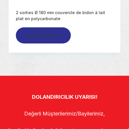
2 sorties Ø 180 mm couvercle de bidon à lait
plat en polycarbonate
Lire la suite
DOLANDIRICILIK UYARISI!
Değerli Müşterilerimiz/Bayilerimiz,