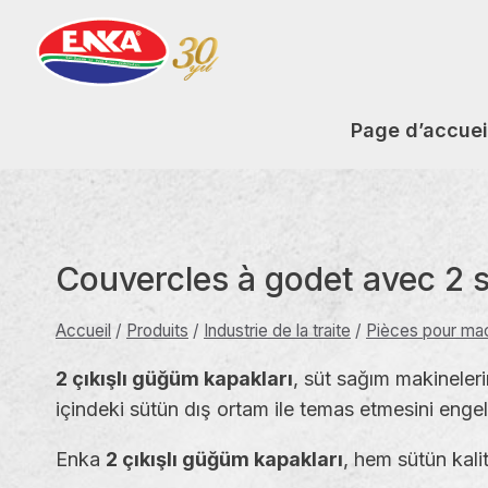
Aller
au
contenu
Page d’accuei
Couvercles à godet avec 2 s
Accueil
/
Produits
/
Industrie de la traite
/
Pièces pour mac
2 çıkışlı güğüm kapakları
, süt sağım makineler
içindeki sütün dış ortam ile temas etmesini engel
Enka
2 çıkışlı güğüm kapakları
, hem sütün kali