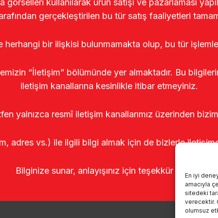
rselleri kullanılarak ürün satışı ve pazarlaması yapıldı
arafından gerçekleştirilen bu tür satış faaliyetleri tamam
le herhangi bir ilişkisi bulunmamakta olup, bu tür işleml
temizin “İletişim” bölümünde yer almaktadır. Bu bilgile
iletişim kanallarına kesinlikle itibar etmeyiniz.
tfen yalnızca resmî iletişim kanallarımız üzerinden bizim
m, adres vs.) ile ilgili bilgi almak için de bizlerle iletişim
Bilginize sunar, anlayışınız için teşekkür ederiz.
En iyi dene
amacıyla çer
sitedeki ta
verecektir.
olumsuz etki