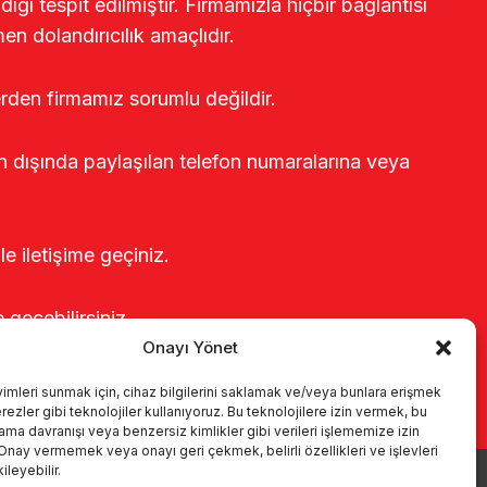
ğı tespit edilmiştir. Firmamızla hiçbir bağlantısı
en dolandırıcılık amaçlıdır.
erden firmamız sorumlu değildir.
rin dışında paylaşılan telefon numaralarına veya
le iletişime geçiniz.
e geçebilirsiniz.
Onayı Yönet
yimleri sunmak için, cihaz bilgilerini saklamak ve/veya bunlara erişmek
ezler gibi teknolojiler kullanıyoruz. Bu teknolojilere izin vermek, bu
rama davranışı veya benzersiz kimlikler gibi verileri işlememize izin
 Onay vermemek veya onayı geri çekmek, belirli özellikleri ve işlevleri
leyebilir.