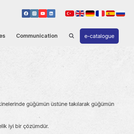
es
Communication
e-catalogue
makinelerinde güğümün üstüne takılarak güğümün
lik iyi bir çözümdür.