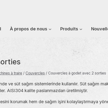
l
À propos de nous
Produits
Nouvell
orties
hines à traire
/
Couvercles
/
Couvercles à godet avec 2 sorties
inde ve süt sağım sistemlerinde kullanılır. Süt sağım 
ler. AISI304 kalite paslanmazdan üretilmiştir.
tesini korumak hem de sağım işini kolaylaştırmaya yöne