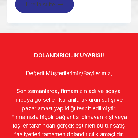
Lire la suite
DOLANDIRICILIK UYARISI!
Değerli Müşterilerimiz/Bayilerimiz,
Son zamanlarda, firmamızın adı ve sosyal
medya görselleri kullanılarak ürün satışı ve
pazarlaması yapıldığı tespit edilmiştir.
Firmamızla hiçbir bağlantısı olmayan kişi veya
kişiler tarafından gerçekleştirilen bu tür satış
faaliyetleri tamamen dolandırıcılık amaçlıdır.