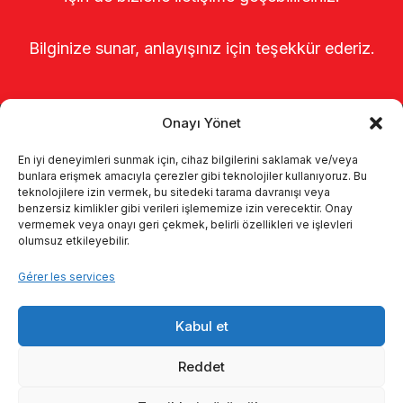
Bilginize sunar, anlayışınız için teşekkür ederiz.
Onayı Yönet
En iyi deneyimleri sunmak için, cihaz bilgilerini saklamak ve/veya
bunlara erişmek amacıyla çerezler gibi teknolojiler kullanıyoruz. Bu
teknolojilere izin vermek, bu sitedeki tarama davranışı veya
benzersiz kimlikler gibi verileri işlememize izin verecektir. Onay
Page d’accueil
À propos de nous
vermemek veya onayı geri çekmek, belirli özellikleri ve işlevleri
olumsuz etkileyebilir.
Produits
Systèmes de traite
Gérer les services
Catalogues
KVKK
Kabul et
Kalite politikamız
Communication
Reddet