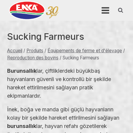
Aller
au
contenu
Sucking Farmeurs
Accueil
/
Produits
/
Équipements de ferme et d'élevage
/
Reproduction des bovins
/
Sucking Farmeurs
Burunsallık
lar, çiftliklerdeki büyükbaş
hayvanların güvenli ve kontrollü bir şekilde
hareket ettirilmesini sağlayan pratik
ekipmanlardır.
İnek, boğa ve manda gibi güçlü hayvanların
kolay bir şekilde hareket ettirilmesini sağlayan
burunsallık
lar, hayvan refahı gözetilerek