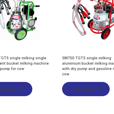
TS single milking single
SM750 TGTS single milking
ent bucket milking machine
aluminium bucket milking m
 pump for cow
with dry pump and gasoline 
cow
ad more
Read more