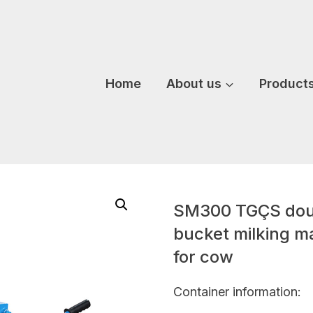
Home
About us
Product
SM300 TGÇS doubl
bucket milking ma
for cow
Container information: