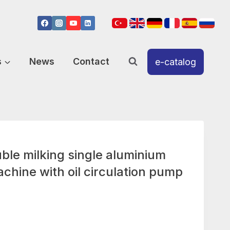
s
News
Contact
e-catalog
e milking single aluminium
chine with oil circulation pump