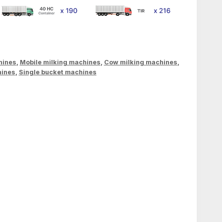
hines
,
Mobile milking machines
,
Cow milking machines
,
hines
,
Single bucket machines