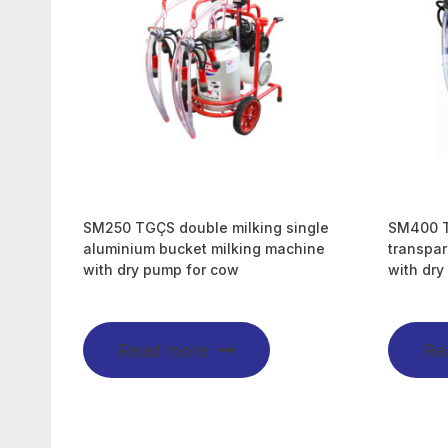
SM250 TGÇS double milking single
SM400 TG
aluminium bucket milking machine
transpar
with dry pump for cow
with dry
Read more
Re