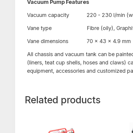
Vacuum Pump Features
Vacuum capacity
220 - 230 l/min (wi
Vane type
Fibre (oily), Graphi
Vane dimensions
70 x 43 x 4.9 mm
All chassis and vacuum tank can be painted 
(liners, teat cup shells, hoses and claws)
equipment, accessories and customized pa
Related products