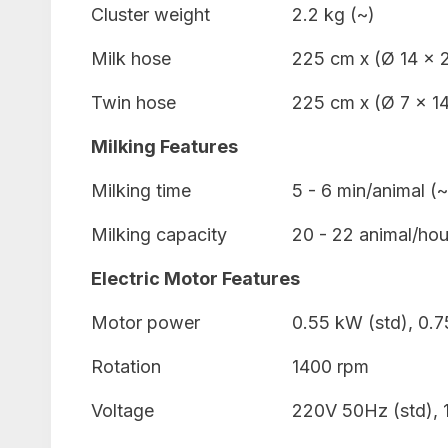
Cluster weight
2.2 kg (~)
Milk hose
225 cm x (Ø 14 x
Twin hose
225 cm x (Ø 7 x 1
Milking Features
Milking time
5 - 6 min/animal (~
Milking capacity
20 - 22 animal/hou
Electric Motor Features
Motor power
0.55 kW (std), 0.7
Rotation
1400 rpm
Voltage
220V 50Hz (std), 