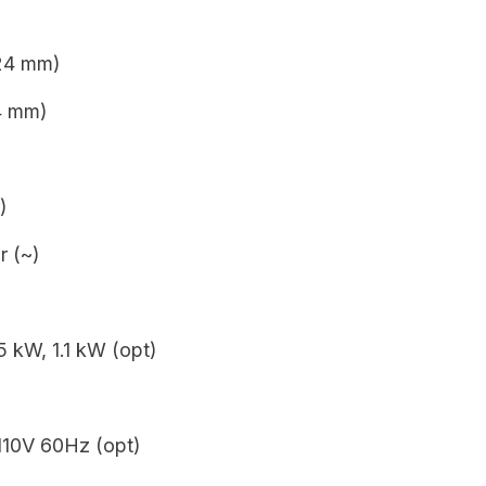
 24 mm)
4 mm)
)
r (~)
5 kW, 1.1 kW (opt)
110V 60Hz (opt)