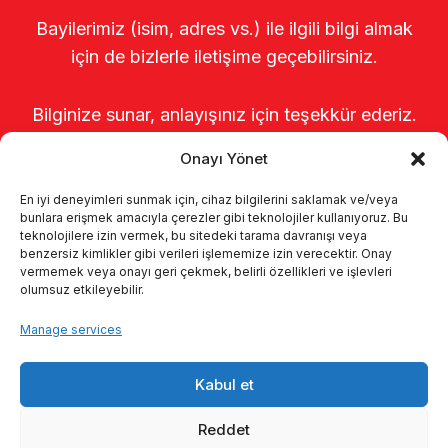
Bayilerimiz (isim, adres vs.) ile ilgili bilgi almak
için de bizlerle iletişime geçebilirsiniz.
Bilginize sunar, anlayışınız için teşekkür ederiz.
Onayı Yönet
En iyi deneyimleri sunmak için, cihaz bilgilerini saklamak ve/veya
bunlara erişmek amacıyla çerezler gibi teknolojiler kullanıyoruz. Bu
teknolojilere izin vermek, bu sitedeki tarama davranışı veya
benzersiz kimlikler gibi verileri işlememize izin verecektir. Onay
vermemek veya onayı geri çekmek, belirli özellikleri ve işlevleri
olumsuz etkileyebilir.
Home
About us
Products
Manage services
Milking systems
Catalogs
KVKK
Kabul et
Kalite politikamız
Contact
Reddet