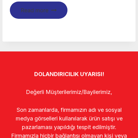
Read more
DOLANDIRICILIK UYARISI!
Değerli Müşterilerimiz/Bayilerimiz,
Son zamanlarda, firmamızın adı ve sosyal
medya görselleri kullanılarak ürün satışı ve
pazarlaması yapıldığı tespit edilmiştir.
Firmamızla hiçbir bağlantısı olmayan kişi veya