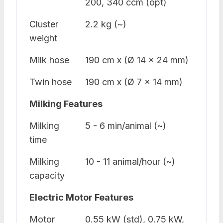
200, 340 ccm (opt)
Cluster
2.2 kg (~)
weight
Milk hose
190 cm x (Ø 14 x 24 mm)
Twin hose
190 cm x (Ø 7 x 14 mm)
Milking Features
Milking
5 - 6 min/animal (~)
time
Milking
10 - 11 animal/hour (~)
capacity
Electric Motor Features
Motor
0.55 kW (std), 0.75 kW,