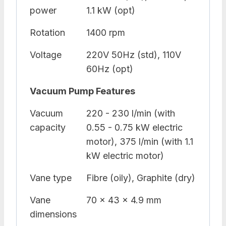
power
1.1 kW (opt)
Rotation
1400 rpm
Voltage
220V 50Hz (std), 110V
60Hz (opt)
Vacuum Pump Features
Vacuum
220 - 230 l/min (with
capacity
0.55 - 0.75 kW electric
motor), 375 l/min (with 1.1
kW electric motor)
Vane type
Fibre (oily), Graphite (dry)
Vane
70 x 43 x 4.9 mm
dimensions