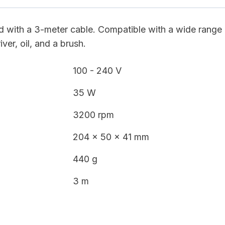
d with a 3-meter cable. Compatible with a wide range 
ver, oil, and a brush.
100 - 240 V
35 W
3200 rpm
204 x 50 x 41 mm
440 g
3 m