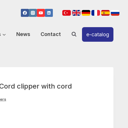
s
News
Contact
e-catalog
Cord clipper with cord
pers