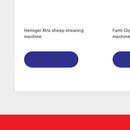
Heiniger Xtra sheep shearing
Farm Cli
machine
machine 
Read more
Re