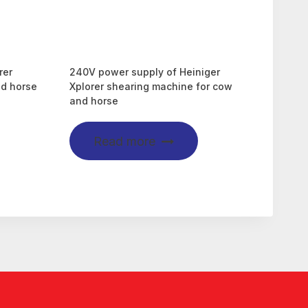
rer
240V power supply of Heiniger
nd horse
Xplorer shearing machine for cow
and horse
Read more