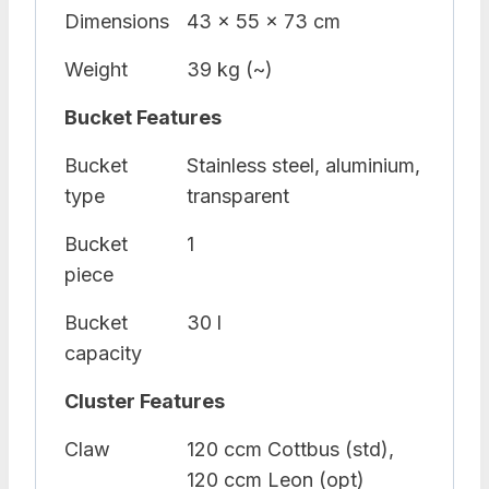
Dimensions
43 x 55 x 73 cm
Weight
39 kg (~)
Bucket Features
Bucket
Stainless steel, aluminium,
type
transparent
Bucket
1
piece
Bucket
30 l
capacity
Cluster Features
Claw
120 ccm Cottbus (std),
120 ccm Leon (opt)