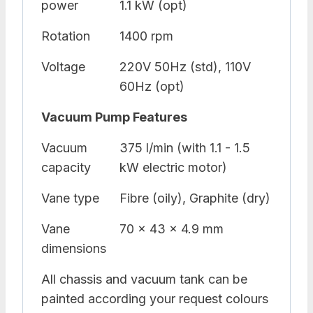
power
1.1 kW (opt)
Rotation
1400 rpm
Voltage
220V 50Hz (std), 110V
60Hz (opt)
Vacuum Pump Features
Vacuum
375 l/min (with 1.1 - 1.5
capacity
kW electric motor)
Vane type
Fibre (oily), Graphite (dry)
Vane
70 x 43 x 4.9 mm
dimensions
All chassis and vacuum tank can be
painted according your request colours