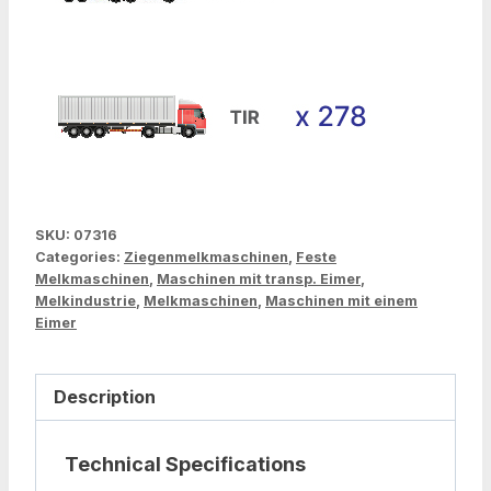
SKU:
07316
Categories:
Ziegenmelkmaschinen
,
Feste
Melkmaschinen
,
Maschinen mit transp. Eimer
,
Melkindustrie
,
Melkmaschinen
,
Maschinen mit einem
Eimer
Description
Technical Specifications