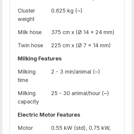
Cluster
0.625 kg (~)
weight
Milk hose
375 cm x (Ø 14 x 24 mm)
Twin hose
225 cm x (Ø 7 x 14 mm)
Milking Features
Milking
2 - 3 min/animal (~)
time
Milking
25 - 30 animal/hour (~)
capacity
Electric Motor Features
Motor
0.55 kW (std), 0.75 kW,