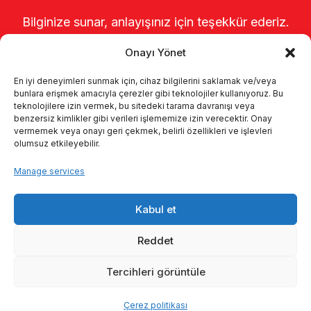
Bilginize sunar, anlayışınız için teşekkür ederiz.
Onayı Yönet
En iyi deneyimleri sunmak için, cihaz bilgilerini saklamak ve/veya
bunlara erişmek amacıyla çerezler gibi teknolojiler kullanıyoruz. Bu
teknolojilere izin vermek, bu sitedeki tarama davranışı veya
benzersiz kimlikler gibi verileri işlememize izin verecektir. Onay
vermemek veya onayı geri çekmek, belirli özellikleri ve işlevleri
olumsuz etkileyebilir.
Startseite
Über uns
Produkte
Manage services
Melksysteme
Kataloge
KVKK
Kabul et
Kalite politikamız
Kontakt
Reddet
Tercihleri görüntüle
© 2026 Enka Tarım
Çerez politikası