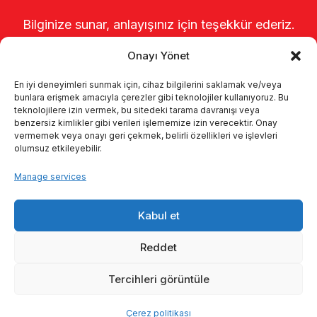
Bilginize sunar, anlayışınız için teşekkür ederiz.
Onayı Yönet
En iyi deneyimleri sunmak için, cihaz bilgilerini saklamak ve/veya
bunlara erişmek amacıyla çerezler gibi teknolojiler kullanıyoruz. Bu
teknolojilere izin vermek, bu sitedeki tarama davranışı veya
benzersiz kimlikler gibi verileri işlememize izin verecektir. Onay
vermemek veya onayı geri çekmek, belirli özellikleri ve işlevleri
olumsuz etkileyebilir.
Startseite
Über uns
Produkte
Manage services
Melksysteme
Kataloge
KVKK
Kabul et
Kalite politikamız
Kontakt
Reddet
Tercihleri görüntüle
© 2026 Enka Tarım
Çerez politikası