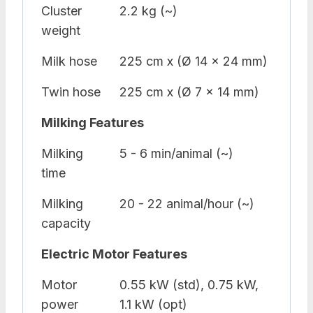
Cluster
2.2 kg (~)
weight
Milk hose
225 cm x (Ø 14 x 24 mm)
Twin hose
225 cm x (Ø 7 x 14 mm)
Milking Features
Milking
5 - 6 min/animal (~)
time
Milking
20 - 22 animal/hour (~)
capacity
Electric Motor Features
Motor
0.55 kW (std), 0.75 kW,
power
1.1 kW (opt)