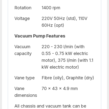
Rotation
1400 rpm
Voltage
220V 50Hz (std), 110V
60Hz (opt)
Vacuum Pump Features
Vacuum
220 - 230 l/min (with
capacity
0.55 - 0.75 kW electric
motor), 375 l/min (with 1.1
kW electric motor)
Vane type
Fibre (oily), Graphite (dry)
Vane
70 x 43 x 4.9 mm
dimensions
All chassis and vacuum tank can be