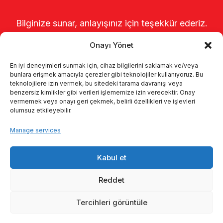
Bilginize sunar, anlayışınız için teşekkür ederiz.
Onayı Yönet
En iyi deneyimleri sunmak için, cihaz bilgilerini saklamak ve/veya
bunlara erişmek amacıyla çerezler gibi teknolojiler kullanıyoruz. Bu
teknolojilere izin vermek, bu sitedeki tarama davranışı veya
benzersiz kimlikler gibi verileri işlememize izin verecektir. Onay
vermemek veya onayı geri çekmek, belirli özellikleri ve işlevleri
olumsuz etkileyebilir.
Startseite
Über uns
Produkte
Manage services
Melksysteme
Kataloge
KVKK
Kabul et
Kalite politikamız
Kontakt
Reddet
Tercihleri görüntüle
© 2026 Enka Tarım