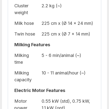
Cluster
2.2 kg (~)
weight
Milk hose
225 cm x (Ø 14 x 24 mm)
Twin hose
225 cm x (Ø 7 x 14 mm)
Milking Features
Milking
5 - 6 min/animal (~)
time
Milking
10 - 11 animal/hour (~)
capacity
Electric Motor Features
Motor
0.55 kW (std), 0.75 kW,
power
1.1 kW (opt)