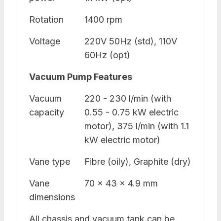
Rotation
1400 rpm
Voltage
220V 50Hz (std), 110V
60Hz (opt)
Vacuum Pump Features
Vacuum
220 - 230 l/min (with
capacity
0.55 - 0.75 kW electric
motor), 375 l/min (with 1.1
kW electric motor)
Vane type
Fibre (oily), Graphite (dry)
Vane
70 x 43 x 4.9 mm
dimensions
All chassis and vacuum tank can be