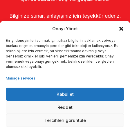
Bilginize sunar, anlayışınız için teşekkür ederiz.
Onayı Yönet
En iyi deneyimleri sunmak için, cihaz bilgilerini saklamak ve/veya
bunlara erişmek amacıyla çerezler gibi teknolojiler kullanıyoruz. Bu
teknolojilere izin vermek, bu sitedeki tarama davranışı veya
benzersiz kimlikler gibi verileri işlememize izin verecektir. Onay
vermemek veya onayı geri çekmek, belirli özellikleri ve işlevleri
olumsuz etkileyebilir.
Startseite
Über uns
Produkte
Manage services
Melksysteme
Kataloge
KVKK
Kabul et
Kalite politikamız
Kontakt
Reddet
Tercihleri görüntüle
© 2026 Enka Tarım