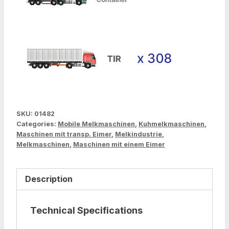
SKU:
01482
Categories:
Mobile Melkmaschinen
,
Kuhmelkmaschinen
,
Maschinen mit transp. Eimer
,
Melkindustrie
,
Melkmaschinen
,
Maschinen mit einem Eimer
Description
Technical Specifications