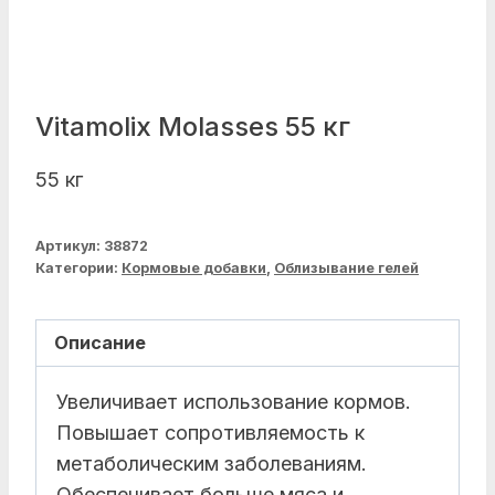
Vitamolix Molasses 55 кг
55 кг
Артикул:
38872
Категории:
Кормовые добавки
,
Облизывание гелей
Описание
Увеличивает использование кормов.
Повышает сопротивляемость к
метаболическим заболеваниям.
Обеспечивает больше мяса и