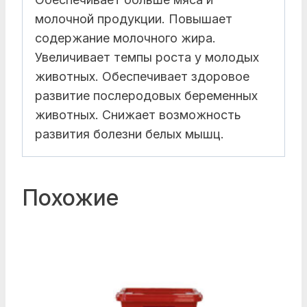
молочной продукции. Повышает
содержание молочного жира.
Увеличивает темпы роста у молодых
животных. Обеспечивает здоровое
развитие послеродовых беременных
животных. Снижает возможность
развития болезни белых мышц.
Похожие