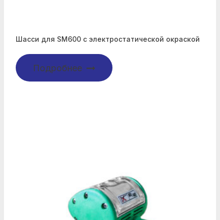
Шасси для SM600 с электростатической окраской
Подробнее