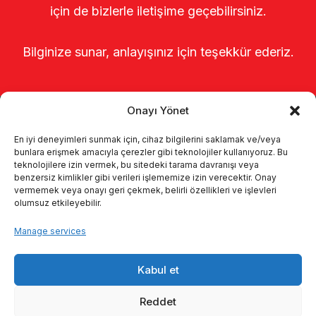
için de bizlerle iletişime geçebilirsiniz.
Bilginize sunar, anlayışınız için teşekkür ederiz.
Onayı Yönet
En iyi deneyimleri sunmak için, cihaz bilgilerini saklamak ve/veya
bunlara erişmek amacıyla çerezler gibi teknolojiler kullanıyoruz. Bu
teknolojilere izin vermek, bu sitedeki tarama davranışı veya
benzersiz kimlikler gibi verileri işlememize izin verecektir. Onay
Главная
о нас
Продукты
vermemek veya onayı geri çekmek, belirli özellikleri ve işlevleri
olumsuz etkileyebilir.
Доильные системы
каталоги
Manage services
KVKK
Kalite politikamız
Kabul et
Коммуникация
Reddet