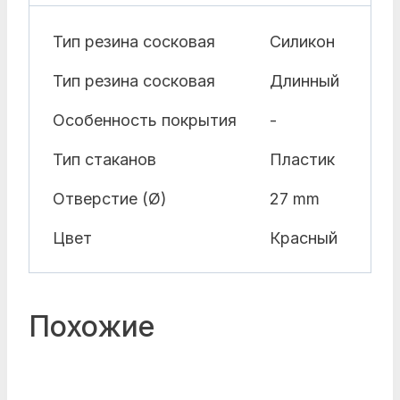
Тип резина сосковая
Силикон
Тип резина сосковая
Длинный
Особенность покрытия
-
Тип стаканов
Пластик
Отверстие (Ø)
27 mm
Цвет
Красный
Похожие