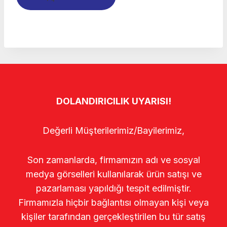
DOLANDIRICILIK UYARISI!
Değerli Müşterilerimiz/Bayilerimiz,
Son zamanlarda, firmamızın adı ve sosyal
medya görselleri kullanılarak ürün satışı ve
pazarlaması yapıldığı tespit edilmiştir.
Firmamızla hiçbir bağlantısı olmayan kişi veya
kişiler tarafından gerçekleştirilen bu tür satış