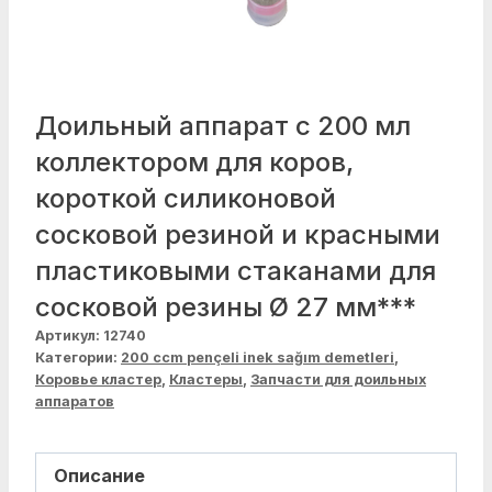
Доильный аппарат с 200 мл
коллектором для коров,
короткой силиконовой
сосковой резиной и красными
пластиковыми стаканами для
сосковой резины Ø 27 мм***
Артикул:
12740
Категории:
200 ccm pençeli inek sağım demetleri
,
Коровье кластер
,
Кластеры
,
Запчасти для доильных
аппаратов
Описание