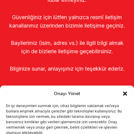
Güvenliğiniz için lütfen yalnızca resmî iletişim
kanallarımız üzerinden bizimle iletişime geçiniz.
Bayilerimiz (isim, adres vs.) ile ilgili bilgi almak
için de bizlerle iletişime geçebilirsiniz.
Bilginize sunar, anlayışınız için teşekkür ederiz.
Onayı Yönet
En iyi deneyimleri sunmak için, cihaz bilgilerini saklamak ve/veya
bunlara erişmek amacıyla çerezler gibi teknolojiler kullanıyoruz. Bu
teknolojilere izin vermek, bu sitedeki tarama davranışı veya
benzersiz kimlikler gibi verileri işlememize izin verecektir. Onay
Главная
о нас
Продукты
vermemek veya onayı geri çekmek, belirli özellikleri ve işlevleri
olumsuz etkileyebilir.