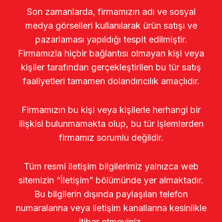
Son zamanlarda, firmamızın adı ve sosyal
medya görselleri kullanılarak ürün satışı ve
pazarlaması yapıldığı tespit edilmiştir.
Firmamızla hiçbir bağlantısı olmayan kişi veya
kişiler tarafından gerçekleştirilen bu tür satış
faaliyetleri tamamen dolandırıcılık amaçlıdır.
Firmamızın bu kişi veya kişilerle herhangi bir
ilişkisi bulunmamakta olup, bu tür işlemlerden
firmamız sorumlu değildir.
Tüm resmi iletişim bilgilerimiz yalnızca web
sitemizin “İletişim” bölümünde yer almaktadır.
Bu bilgilerin dışında paylaşılan telefon
numaralarına veya iletişim kanallarına kesinlikle
itibar etmeyiniz.