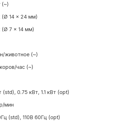
 (~)
 (Ø 14 x 24 мм)
 (Ø 7 x 14 мм)
ин/животное (~)
 коров/час (~)
 (std), 0.75 кВт, 1.1 кВт (opt)
p/мин
Гц (std), 110B 60Гц (opt)