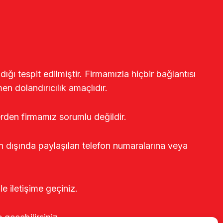
ğı tespit edilmiştir. Firmamızla hiçbir bağlantısı
en dolandırıcılık amaçlıdır.
erden firmamız sorumlu değildir.
rin dışında paylaşılan telefon numaralarına veya
le iletişime geçiniz.
e geçebilirsiniz.