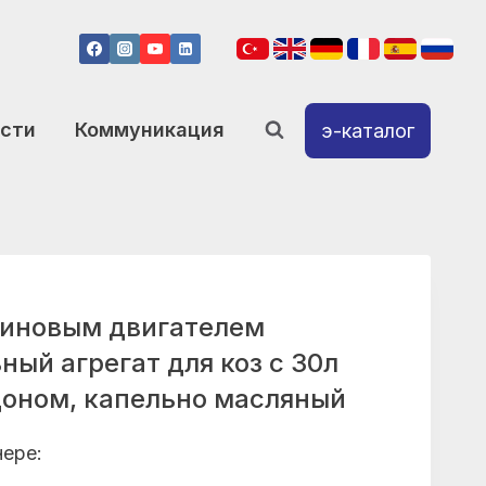
сти
Коммуникация
э-каталог
зиновым двигателем
ый агрегат для коз с 30л
оном, капельно масляный
ере: