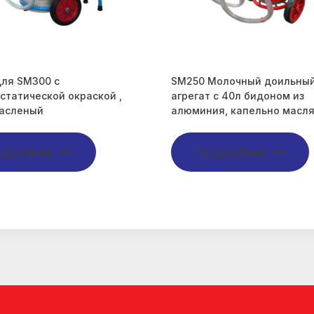
ля SM300 с
SM250 Молочный доильны
статической окраской ,
агрегат с 40л бидоном из
масленый
алюминия, капельно масл
дробнее
Подробнее