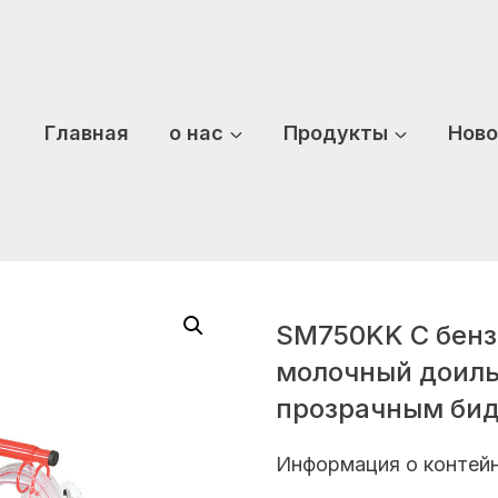
Главная
о нас
Продукты
Ново
SM750KK С бен
молочный доильн
прозрачным бид
Информация о контейн