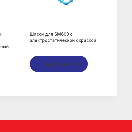
й
Шасси для SM600 с
электростатической окраской
яный
Подробнее