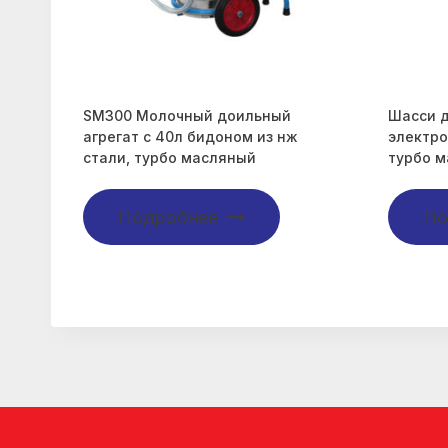
SM300 Молочный доильный
Шасси д
агрегат с 40л бидоном из нж
электро
стали, турбо масляный
турбо 
Подробнее
По