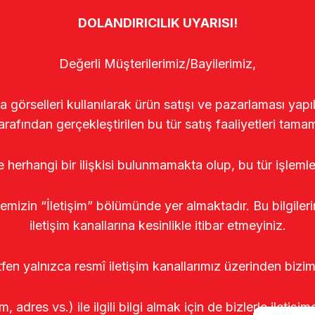
DOLANDIRICILIK UYARISI!
Değerli Müşterilerimiz/Bayilerimiz,
rselleri kullanılarak ürün satışı ve pazarlaması yapıldı
arafından gerçekleştirilen bu tür satış faaliyetleri tamam
le herhangi bir ilişkisi bulunmamakta olup, bu tür işleml
temizin “İletişim” bölümünde yer almaktadır. Bu bilgile
iletişim kanallarına kesinlikle itibar etmeyiniz.
tfen yalnızca resmî iletişim kanallarımız üzerinden bizim
m, adres vs.) ile ilgili bilgi almak için de bizlerle iletişim