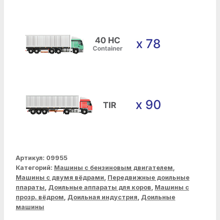
Артикул:
09955
Категорий:
Машины с бензиновым двигателем
,
Машины с двумя вёдрами
,
Передвижные доильные
ппараты
,
Доильные аппараты для коров
,
Машины с
прозр. вёдром
,
Доильная индустрия
,
Доильные
машины