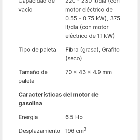
Capacidad de
220 - 230 lt/día (con
vacío
motor eléctrico de
0.55 - 0.75 kW), 375
lt/día (con motor
eléctrico de 1.1 kW)
Tipo de paleta
Fibra (grasa), Grafito
(seco)
Tamaño de
70 x 43 x 4.9 mm
paleta
Características del motor de
gasolina
Energía
6.5 Hp
3
Desplazamiento
196 cm