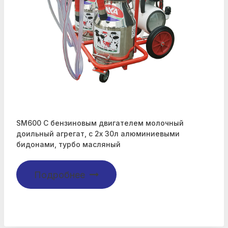
SM600 С бензиновым двигателем молочный
доильный агрегат, с 2х 30л алюминиевыми
бидонами, турбо масляный
Подробнее