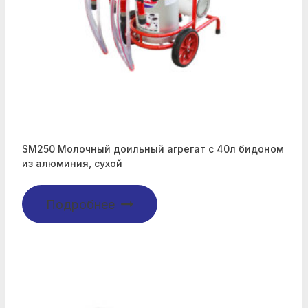
SM250 Молочный доильный агрегат с 40л бидоном
из алюминия, сухой
Подробнее