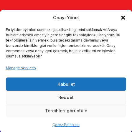
Onayı Yönet
En iyi deneyimleri sunmak için, cihaz bilgilerini saklamak ve/veya
bunlara erişmek amacıyla çerezler gibi teknolojiler kullanıyoruz. Bu
teknolojilere izin vermek, bu sitedeki tarama davranışı veya
benzersiz kimlikler gibi verileri işlememize izin verecektir. Onay
Главная
о нас
Продукты
vermemek veya onayı geri çekmek, belirli özellikleri ve işlevleri
olumsuz etkileyebilir.
Доильные системы
каталоги
Manage services
KVKK
Kalite politikamız
Kabul et
Коммуникация
Reddet
Tercihleri görüntüle
© 2026 Enka Tarım
Çerez Politikası