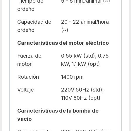
Tiempo de
5 - 6 min./animal (~)
ordeño
Capacidad de
20 - 22 animal/hora
ordeño
(~)
Características del motor eléctrico
Fuerza de
0.55 kW (std), 0.75
motor
kW, 1.1 kW (opt)
Rotación
1400 rpm
Voltaje
220V 50Hz (std),
110V 60Hz (opt)
Características de la bomba de
vacío