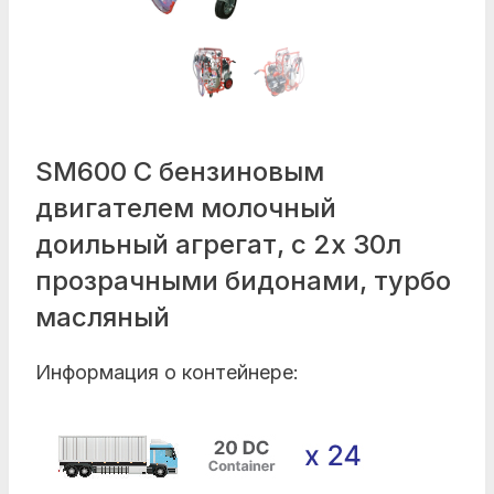
SM600 С бензиновым
двигателем молочный
доильный агрегат, с 2х 30л
прозрачными бидонами, турбо
масляный
Информация о контейнере: