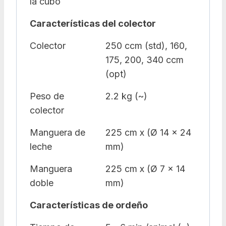
la cubo
Características del colector
Colector
250 ccm (std), 160,
175, 200, 340 ccm
(opt)
Peso de
2.2 kg (~)
colector
Manguera de
225 cm x (Ø 14 x 24
leche
mm)
Manguera
225 cm x (Ø 7 x 14
doble
mm)
Características de ordeño