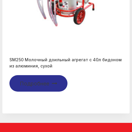
SM250 Молочный доильный агрегат с 40л бидоном
из алюминия, сухой
Подробнее