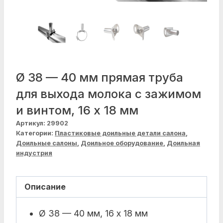
Ø 38 — 40 мм прямая труба
для выхода молока с зажимом
и винтом, 16 x 18 мм
Артикул:
29902
Категории:
Пластиковые доильные детали салона
,
Доильные салоны
,
Доильное оборудование
,
Доильная
индустрия
Описание
Ø 38 — 40 мм, 16 x 18 мм