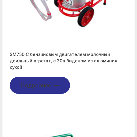
SM750 С бензиновым двигателем молочный
доильный агрегат, с 30л бидоном из алюминия,
сухой
Подробнее