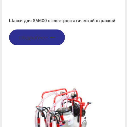
Шасси для SM600 с электростатической окраской
Подробнее