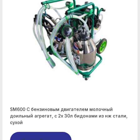
SM600 С бензиновым двигателем молочный
доильный агрегат, с 2х 30л бидонами из нж стали,
сухой