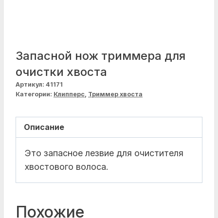
Запасной нож триммера для
очистки хвоста
Артикул:
41171
Категории:
Клипперс
,
Триммер хвоста
Описание
Это запасное лезвие для очистителя
хвостового волоса.
Похожие