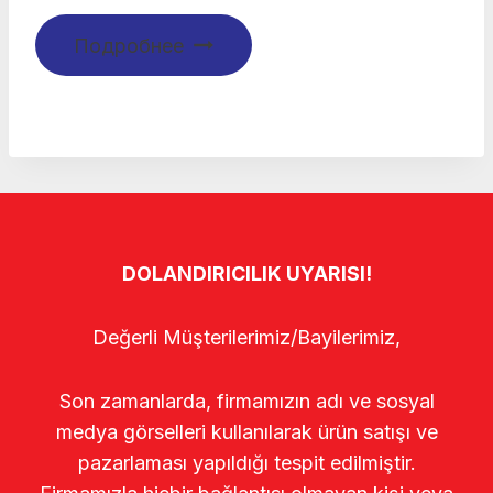
Подробнее
DOLANDIRICILIK UYARISI!
Değerli Müşterilerimiz/Bayilerimiz,
Son zamanlarda, firmamızın adı ve sosyal
medya görselleri kullanılarak ürün satışı ve
pazarlaması yapıldığı tespit edilmiştir.