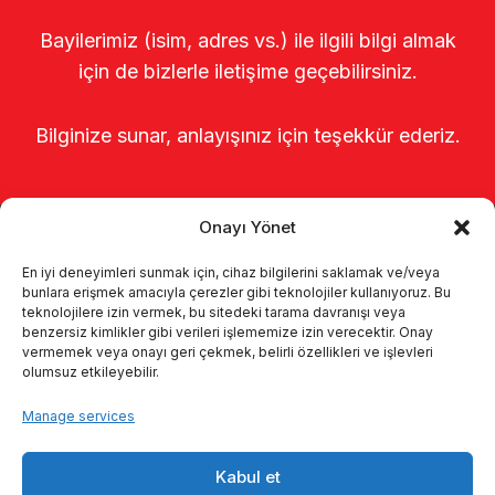
Bayilerimiz (isim, adres vs.) ile ilgili bilgi almak
için de bizlerle iletişime geçebilirsiniz.
Bilginize sunar, anlayışınız için teşekkür ederiz.
Onayı Yönet
En iyi deneyimleri sunmak için, cihaz bilgilerini saklamak ve/veya
bunlara erişmek amacıyla çerezler gibi teknolojiler kullanıyoruz. Bu
teknolojilere izin vermek, bu sitedeki tarama davranışı veya
benzersiz kimlikler gibi verileri işlememize izin verecektir. Onay
Главная
о нас
Продукты
vermemek veya onayı geri çekmek, belirli özellikleri ve işlevleri
olumsuz etkileyebilir.
Доильные системы
каталоги
Manage services
KVKK
Kalite politikamız
Kabul et
Коммуникация