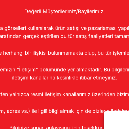
Değerli Müşterilerimiz/Bayilerimiz,
rselleri kullanılarak ürün satışı ve pazarlaması yapıldı
arafından gerçekleştirilen bu tür satış faaliyetleri tamam
le herhangi bir ilişkisi bulunmamakta olup, bu tür işleml
temizin “İletişim” bölümünde yer almaktadır. Bu bilgile
iletişim kanallarına kesinlikle itibar etmeyiniz.
tfen yalnızca resmî iletişim kanallarımız üzerinden bizim
m, adres vs.) ile ilgili bilgi almak için de bizlerle iletişim
Bilginize sunar, anlayışınız için teşekkür ederiz.