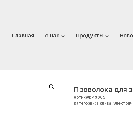
Главная
о нас
Продукты
Ново
Проволока для 
Артикул:
49005
Категории:
Полива
,
Электрич