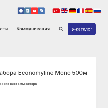
сти
Коммуникация
э-каталог
забора Economyline Mono 500м
еские системы забора